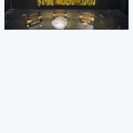
Antalya’da polis ekipleri, uyuşturucu ticareti ve
kullanımına karşı son bir haftada geniş çaplı
operasyonlar düzenledi. İl Emniyet Müdürlüğü
Narkotik Suçlarla Mücadele Şube Müdürlüğü
ekipleri tarafından yürütülen çalışmalarda çok
sayıda kişi gözaltına alınırken, önemli miktarda
uyuşturucu madde ele geçirildi.
Narkotik ekiplerinin kent genelinde yaptığı
takip ve denetimlerde, "uyuşturucu veya