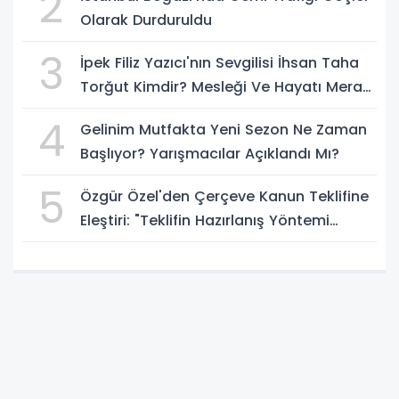
2
Olarak Durduruldu
3
İpek Filiz Yazıcı'nın Sevgilisi İhsan Taha
Torğut Kimdir? Mesleği Ve Hayatı Merak
Ediliyor
4
Gelinim Mutfakta Yeni Sezon Ne Zaman
Başlıyor? Yarışmacılar Açıklandı Mı?
5
Özgür Özel'den Çerçeve Kanun Teklifine
Eleştiri: "Teklifin Hazırlanış Yöntemi
Doğru Değil"