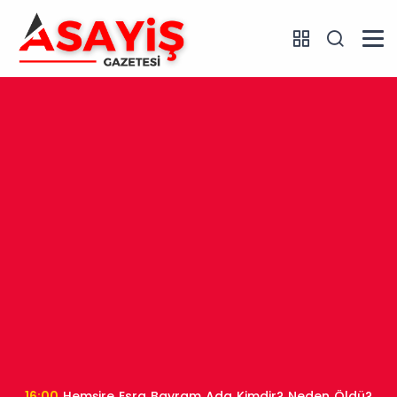
16:00
Hemşire Esra Bayram Ada Kimdir? Neden Öldü?