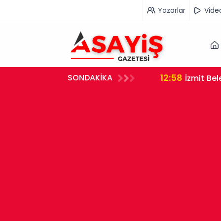
Yazarlar
Vide
12:58
SONDAKİKA
si Gözaltına Alındı
İzmit Be