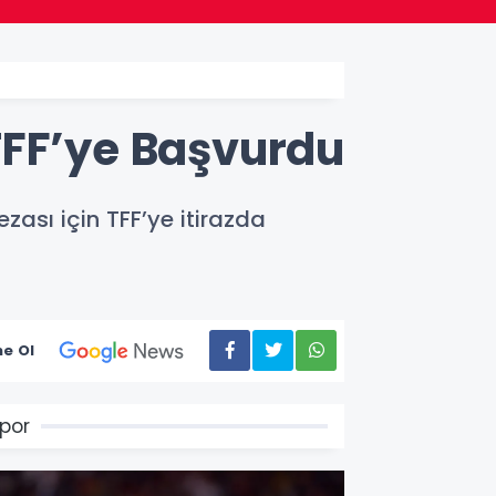
TFF’ye Başvurdu
ası için TFF’ye itirazda
e Ol
por