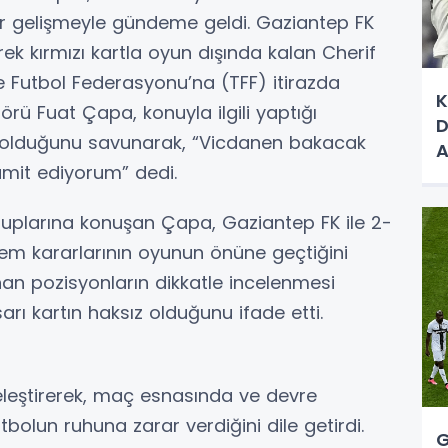
r gelişmeyle gündeme geldi. Gaziantep FK
rek kırmızı kartla oyun dışında kalan Cherif
ye Futbol Federasyonu’na (TFF) itirazda
K
rü Fuat Çapa, konuyla ilgili yaptığı
D
z olduğunu savunarak, “Vicdanen bakacak
A
 ümit ediyorum” dedi.
S
suplarına konuşan Çapa, Gaziantep FK ile 2-
m kararlarının oyunun önüne geçtiğini
an pozisyonların dikkatle incelenmesi
 sarı kartın haksız olduğunu ifade etti.
leştirerek, maç esnasında ve devre
bolun ruhuna zarar verdiğini dile getirdi.
G