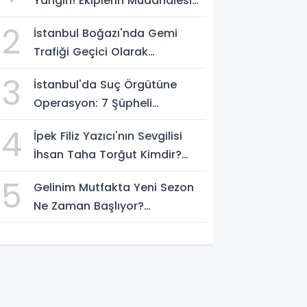
Yangın! Ekiplerin Müdahalesi
Sürüyor
2
İstanbul Boğazı'nda Gemi
Trafiği Geçici Olarak
Durduruldu
3
İstanbul'da Suç Örgütüne
Operasyon: 7 Şüpheli
Gözaltına Alındı
4
İpek Filiz Yazıcı'nın Sevgilisi
İhsan Taha Torğut Kimdir?
Mesleği Ve Hayatı Merak
5
Gelinim Mutfakta Yeni Sezon
Ediliyor
Ne Zaman Başlıyor?
Yarışmacılar Açıklandı Mı?