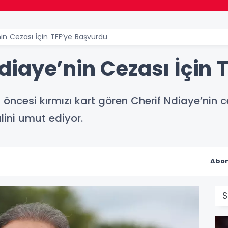
in Cezası İçin TFF’ye Başvurdu
iaye’nin Cezası İçin 
cesi kırmızı kart gören Cherif Ndiaye’nin cez
lini umut ediyor.
Abon
S