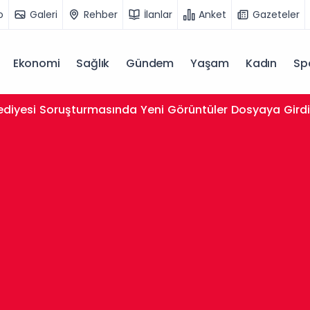
o
Galeri
Rehber
İlanlar
Anket
Gazeteler
Ekonomi
Sağlık
Gündem
Yaşam
Kadın
Sp
lediyesi Soruşturmasında Yeni Görüntüler Dosyaya Gird