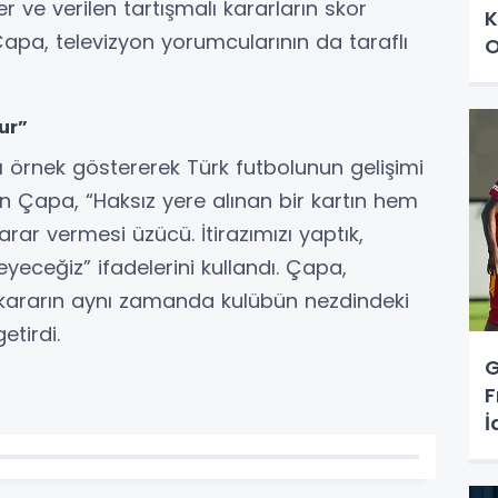
er ve verilen tartışmalı kararların skor
K
apa, televizyon yorumcularının da taraflı
O
lur”
örnek göstererek Türk futbolunun gelişimi
en Çapa, “Haksız yere alınan bir kartın hem
r vermesi üzücü. İtirazımızı yaptık,
yeceğiz” ifadelerini kullandı. Çapa,
kararın aynı zamanda kulübün nezdindeki
etirdi.
G
F
İ