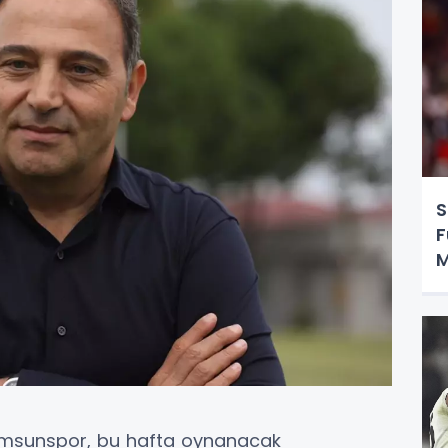
S
F
M
O
Samsunspor, bu hafta oynanacak