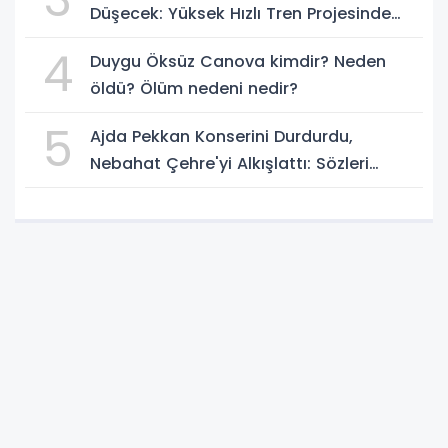
Düşecek: Yüksek Hızlı Tren Projesinde
Son Durum
4
Duygu Öksüz Canova kimdir? Neden
öldü? Ölüm nedeni nedir?
5
Ajda Pekkan Konserini Durdurdu,
Nebahat Çehre'yi Alkışlattı: Sözleri
Geceye Damga Vurdu