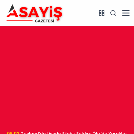
09:03
Tayland'da Lisede Silahlı Saldırı: Ölü Ve Yaralılar