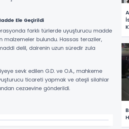
A
İ
dde Ele Geçirildi
K
perasyonda farklı türlerde uyuşturucu madde
n malzemeler bulundu. Hassas teraziler,
maddi delil, dairenin uzun süredir zula
liyeye sevk edilen G.D. ve O.A., mahkeme
uyuşturucu ticareti yapmak ve ateşli silahlar
ndan cezaevine gönderildi.
B
H