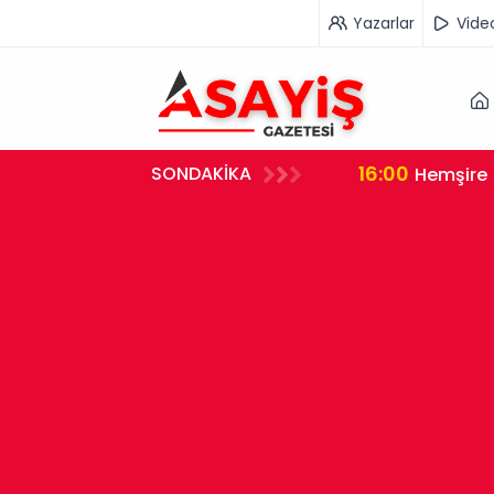
Yazarlar
Vide
16:00
SONDAKİKA
rleştirdi
Hemşire 