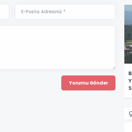
E-Posta Adresiniz *
B
Y
S
Ç