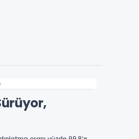
ı
Sürüyor,
ydınlatma oranı yüzde 99,8’e,