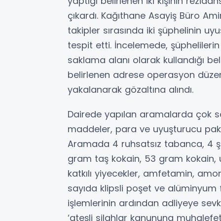
yaptığı belirlenen iki kişinin rezida
çıkardı. Kağıthane Asayiş Büro Amir
takipler sırasında iki şüphelinin 
tespit etti. İncelemede, şüphelileri
saklama alanı olarak kullandığı beli
belirlenen adrese operasyon düzen
yakalanarak gözaltına alındı.
Dairede yapılan aramalarda çok say
maddeler, para ve uyuşturucu paket
Aramada 4 ruhsatsız tabanca, 4 şa
gram taş kokain, 53 gram kokain, u
katkılı yiyecekler, amfetamin, amo
sayıda klipsli poşet ve alüminyum fo
işlemlerinin ardından adliyeye sevk
‘ateşli silahlar kanununa muhalefe