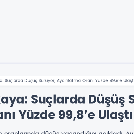
ya: Suçlarda Düşüş Sürüyor, Aydınlatma Oranı Yüzde 99,8’e Ulaşt
kaya: Suçlarda Düşüş 
nı Yüzde 99,8’e Ulaştı
uç oranlarında düşüş yaşandığını açıkladı. A