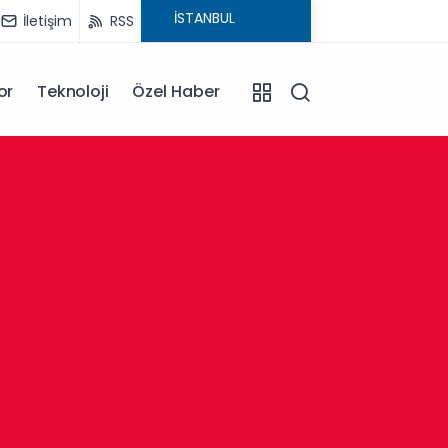
İletişim
RSS
or
Teknoloji
Özel Haber
13:30
Afyonk