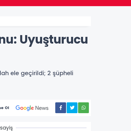
nu: Uyuşturucu
 ele geçirildi; 2 şüpheli
e Ol
sayiş