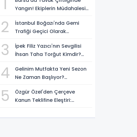
1
Bursa'da Tavuk Çiftliğinde
Yangın! Ekiplerin Müdahalesi
Sürüyor
2
İstanbul Boğazı'nda Gemi
Trafiği Geçici Olarak
Durduruldu
3
İpek Filiz Yazıcı'nın Sevgilisi
İhsan Taha Torğut Kimdir?
Mesleği Ve Hayatı Merak
4
Gelinim Mutfakta Yeni Sezon
Ediliyor
Ne Zaman Başlıyor?
Yarışmacılar Açıklandı Mı?
5
Özgür Özel'den Çerçeve
Kanun Teklifine Eleştiri:
"Teklifin Hazırlanış Yöntemi
Doğru Değil"