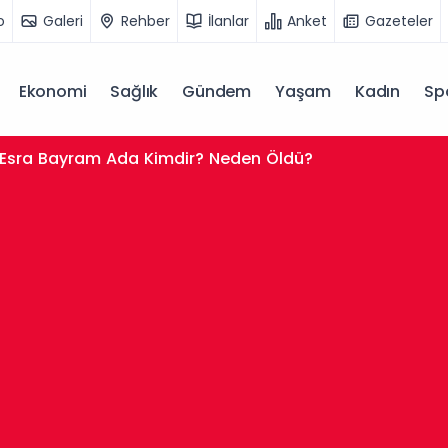
o
Galeri
Rehber
İlanlar
Anket
Gazeteler
Ekonomi
Sağlık
Gündem
Yaşam
Kadın
Sp
Esra Bayram Ada Kimdir? Neden Öldü?