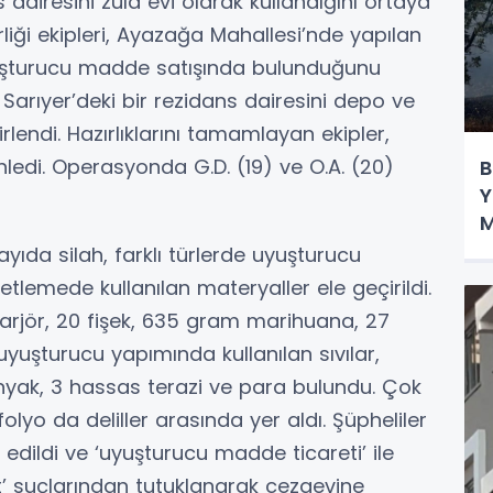
ns dairesini zula evi olarak kullandığını ortaya
liği ekipleri, Ayazağa Mahallesi’nde yapılan
uyuşturucu madde satışında bulunduğunu
n Sarıyer’deki bir rezidans dairesini depo ve
rlendi. Hazırlıklarını tamamlayan ekipler,
ledi. Operasyonda G.D. (19) ve O.A. (20)
B
Y
M
ıda silah, farklı türlerde uyuşturucu
lemede kullanılan materyaller ele geçirildi.
rjör, 20 fişek, 635 gram marihuana, 27
yuşturucu yapımında kullanılan sıvılar,
nyak, 3 hassas terazi ve para bulundu. Çok
lyo da deliller arasında yer aldı. Şüpheliler
 edildi ve ‘uyuşturucu madde ticareti’ ile
t’ suçlarından tutuklanarak cezaevine