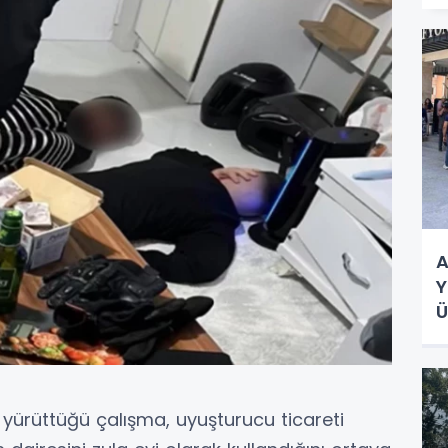
A
Y
Ü
n yürüttüğü çalışma, uyuşturucu ticareti