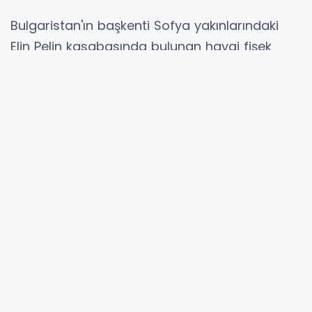
Bulgaristan'ın başkenti Sofya yakınlarındaki
Elin Pelin kasabasında bulunan havai fişek
fabrikasında dün yerel saatle 18.30 sıralarında
büyük bir patlama meydana geldi. Olayda 1
kişi hayatını kaybederken, 1 kişi de ağır
yaralandı.
Patlama sırasında fabrikanın içinde bulunan
22 yaşındaki fabrika sahibinin oğlu ile 60
yaşındaki bir çalışanın akıbeti hakkında bilgi
alınamadı. Bulgaristan İçişleri Bakanı Kalin
Stoyanov, kayıp kişilerin aranmasına devam
edildiğini belirtti. Bölge sakinleri, patlamaların
akşam saatlerinden sabah saatlerine kadar
sürdüğünü ifade etti.