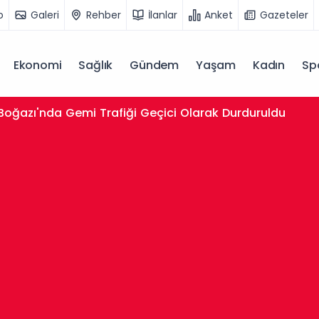
o
Galeri
Rehber
İlanlar
Anket
Gazeteler
Ekonomi
Sağlık
Gündem
Yaşam
Kadın
Sp
 Boğazı'nda Gemi Trafiği Geçici Olarak Durduruldu