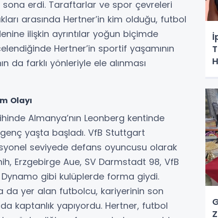
sona erdi. Taraftarlar ve spor çevreleri
kları arasında Hertner’in kim olduğu, futbol
nine ilişkin ayrıntılar yoğun biçimde
İ
ncelendiğinde Hertner’in sportif yaşamının
T
H
n da farklı yönleriyle ele alınması
üm Olayı
rihinde Almanya’nın Leonberg kentinde
 genç yaşta başladı. VfB Stuttgart
fesyonel seviyede defans oyuncusu olarak
ünih, Erzgebirge Aue, SV Darmstadt 98, VfB
Dynamo gibi kulüplerde forma giydi.
 da yer alan futbolcu, kariyerinin son
G
 kaptanlık yapıyordu. Hertner, futbol
Z