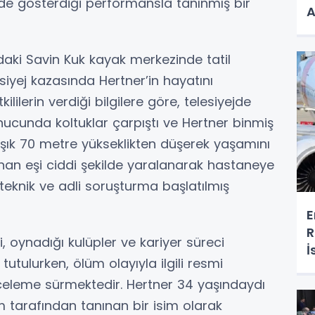
de gösterdiği performansla tanınmış bir
A
’daki Savin Kuk kayak merkezinde tatil
iyej kazasında Hertner’in hayatını
kililerin verdiği bilgilere göre, telesiyejde
ucunda koltuklar çarpıştı ve Hertner binmiş
şık 70 metre yükseklikten düşerek yaşamını
unan eşi ciddi şekilde yaralanarak hastaneye
ir teknik ve adli soruşturma başlatılmış
E
R
, oynadığı kulüpler ve kariyer süreci
İ
tutulurken, ölüm olayıyla ilgili resmi
celeme sürmektedir. Hertner 34 yaşındaydı
 tarafından tanınan bir isim olarak