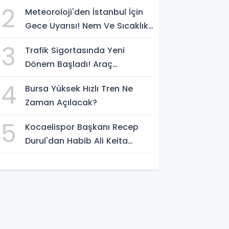
Kaçan Sürücü Yakalandı
2
Meteoroloji'den İstanbul İçin
Gece Uyarısı! Nem Ve Sıcaklık
Etkisini Artıracak
3
Trafik Sigortasında Yeni
Dönem Başladı! Araç
Sahiplerini Bekleyen
4
Bursa Yüksek Hızlı Tren Ne
Değişiklikler Belli Oldu
Zaman Açılacak?
5
Kocaelispor Başkanı Recep
Durul'dan Habib Ali Keita
Açıklaması! Kulüp Bulması İçin
Süre Verildi