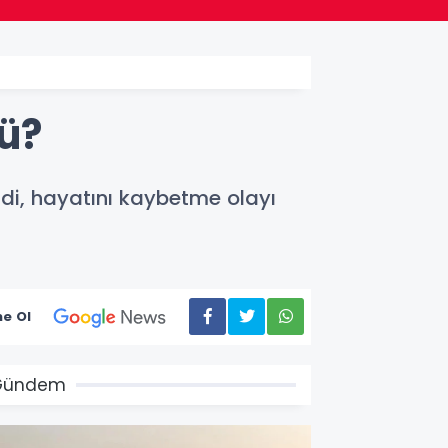
ü?
endi, hayatını kaybetme olayı
e Ol
Gündem