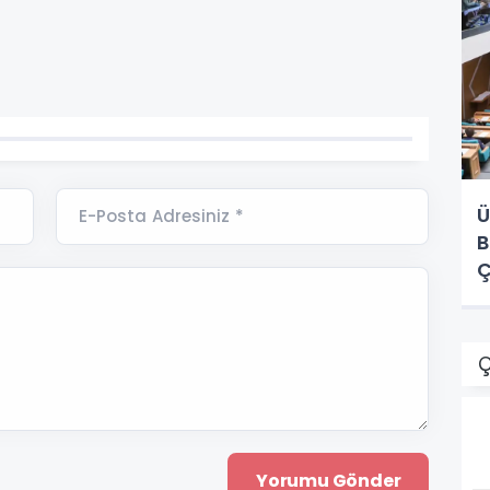
Ü
E-Posta Adresiniz *
B
Ç
Ç