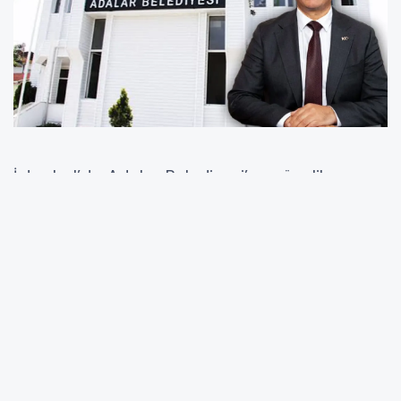
İstanbul’da Adalar Belediyesi’ne yönelik
yürütülen soruşturma kapsamında sabah
saatlerinde geniş çaplı operasyon
gerçekleştirildi. İstanbul Cumhuriyet
Başsavcılığı tarafından yürütülen
soruşturmada, Adalar Belediye Başkanı Ali
Ercan Akpolat, belediye başkan yardımcıları ve
bazı belediye personelleri hakkında çeşitli
iddialar üzerine inceleme başlatıldı.