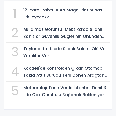
1
12. Yargı Paketi IBAN Mağdurlarını Nasıl
Etkileyecek?
2
Akılalmaz Görüntü! Meksika’da Silahlı
Şahıslar Güvenlik Güçlerinin Önünden
Rahatça Geçti
3
Tayland'da Lisede Silahlı Saldırı: Ölü Ve
Yaralılar Var
4
Kocaeli'de Kontrolden Çıkan Otomobil
Takla Attı! Sürücü Ters Dönen Araçtan
Kendi İmkanlarıyla Çıktı
5
Meteoroloji Tarih Verdi: İstanbul Dahil 31
İlde Gök Gürültülü Sağanak Bekleniyor