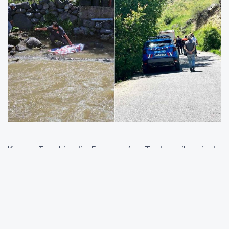
Kasım Tan kimdir, Erzurum’un Tortum ilçesinde
dereye nasıl düştü, olay hangi bölgede
yaşandı? Arkadaşlarıyla piknik yapmak için
Esendurak Mahallesi Kaledibi mevkisine giden
24 yaşındaki Kasım Tan’ın, dere üzerindeki
köprüde barfiks çekmeye çalıştığı sırada