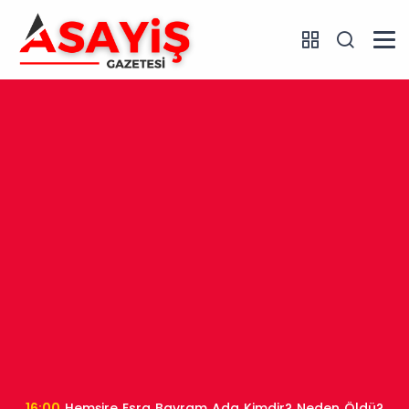
16:00
Hemşire Esra Bayram Ada Kimdir? Neden Öldü?