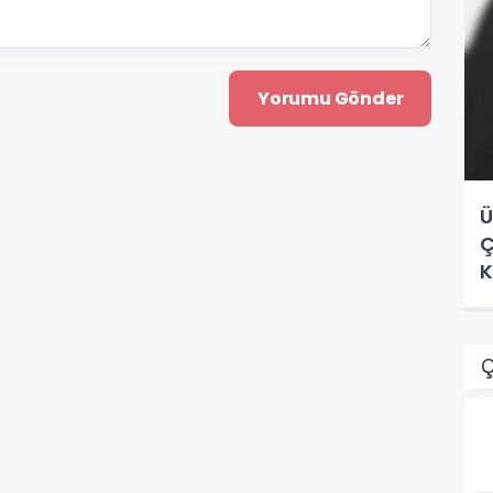
Ü
Ç
K
Ç