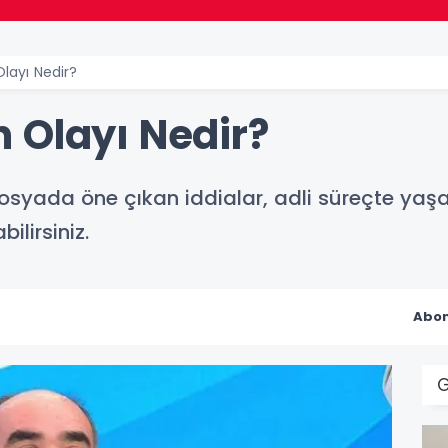
layı Nedir?
 Olayı Nedir?
osyada öne çıkan iddialar, adli süreçte yaş
ilirsiniz.
Abon