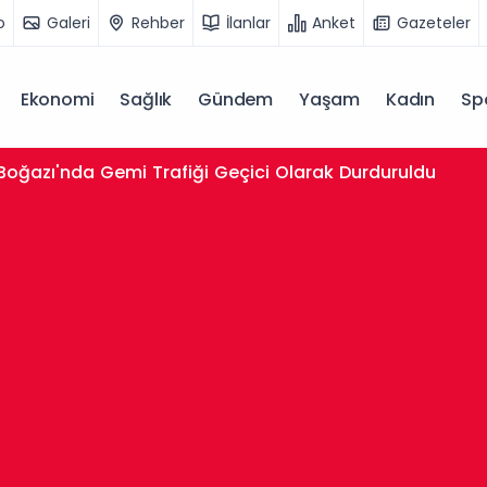
o
Galeri
Rehber
İlanlar
Anket
Gazeteler
Ekonomi
Sağlık
Gündem
Yaşam
Kadın
Sp
 Boğazı'nda Gemi Trafiği Geçici Olarak Durduruldu