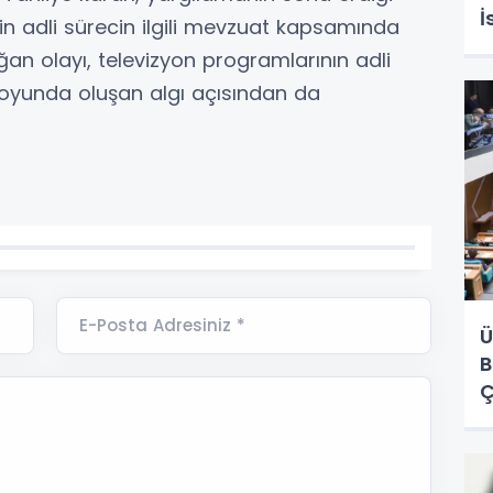
İ
n adli sürecin ilgili mevzuat kapsamında
oğan olayı, televizyon programlarının adli
uoyunda oluşan algı açısından da
E-Posta Adresiniz *
Ü
B
Ç