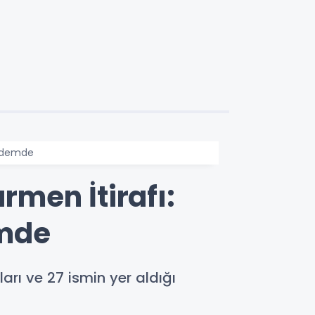
ündemde
men İtirafı:
emde
rı ve 27 ismin yer aldığı