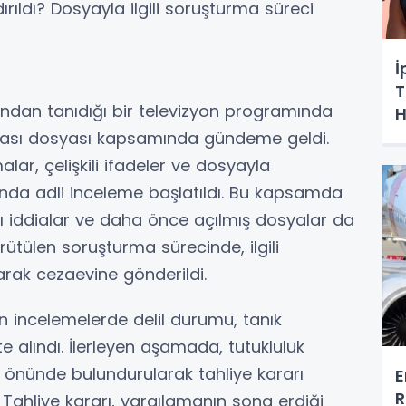
rıldı? Dosyayla ilgili soruşturma süreci
İ
T
dan tanıdığı bir televizyon programında
H
lması dosyası kapsamında gündeme geldi.
ar, çelişkili ifadeler ve dosyayla
kkında adli inceleme başlatıldı. Bu kapsamda
ı iddialar ve daha önce açılmış dosyalar da
ütülen soruşturma sürecinde, ilgili
rak cezaevine gönderildi.
 incelemelerde delil durumu, tanık
 alındı. İlerleyen aşamada, tutukluluk
 önünde bulundurularak tahliye kararı
E
R
. Tahliye kararı, yargılamanın sona erdiği