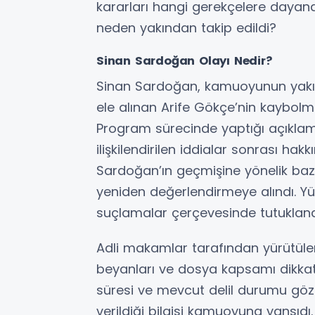
kararları hangi gerekçelere dayandı
neden yakından takip edildi?
Sinan Sardoğan Olayı Nedir?
Sinan Sardoğan, kamuoyunun yakın
ele alınan Arife Gökçe’nin kaybo
Program sürecinde yaptığı açıklamal
ilişkilendirilen iddialar sonrası ha
Sardoğan’ın geçmişine yönelik baz
yeniden değerlendirmeye alındı. Yür
suçlamalar çerçevesinde tutuklana
Adli makamlar tarafından yürütülen
beyanları ve dosya kapsamı dikkate
süresi ve mevcut delil durumu göz
verildiği bilgisi kamuoyuna yansıdı