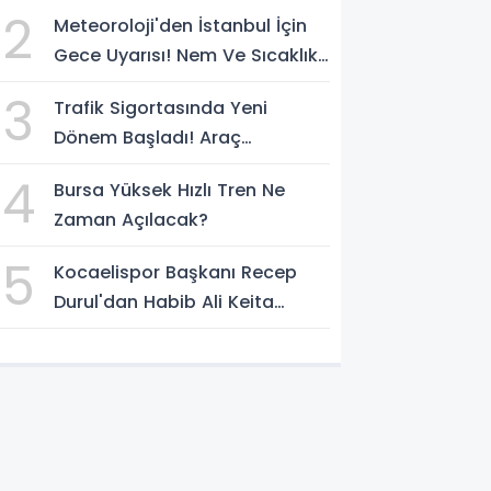
Kaçan Sürücü Yakalandı
2
Meteoroloji'den İstanbul İçin
Gece Uyarısı! Nem Ve Sıcaklık
Etkisini Artıracak
3
Trafik Sigortasında Yeni
Dönem Başladı! Araç
Sahiplerini Bekleyen
4
Bursa Yüksek Hızlı Tren Ne
Değişiklikler Belli Oldu
Zaman Açılacak?
5
Kocaelispor Başkanı Recep
Durul'dan Habib Ali Keita
Açıklaması! Kulüp Bulması İçin
Süre Verildi