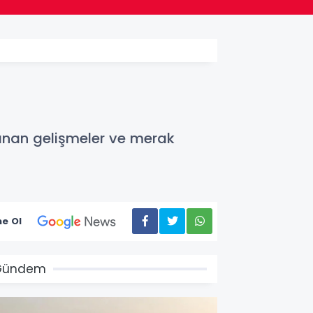
anan gelişmeler ve merak
e Ol
Gündem