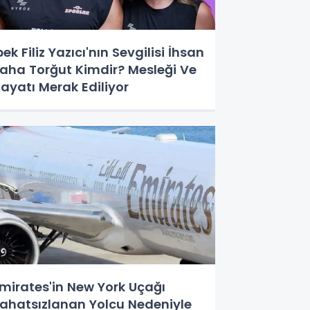
pek Filiz Yazıcı'nın Sevgilisi İhsan
aha Torğut Kimdir? Mesleği Ve
ayatı Merak Ediliyor
mirates'in New York Uçağı
ahatsızlanan Yolcu Nedeniyle