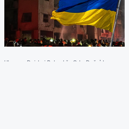
Ukrayna Dışişleri Bakanlığı, Orta Doğu'da
tırmanan kriz nedeniyle dikkat çeken bir
açıklama yaptı. Bakanlık, İran ve İsrail'de
bulunan Ukrayna vatandaşlarına, bulundukları
ülkeleri bir an önce terk etmeleri yönünde
çağrıda bulundu. Açıklamada, bölgedeki
güvenlik durumunun ciddi biçimde
kötüleştiğine dikkat çekilerek, söz konusu