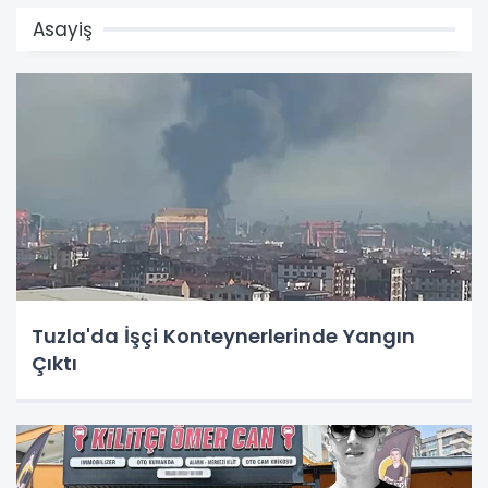
Asayiş
Tuzla'da İşçi Konteynerlerinde Yangın
Çıktı