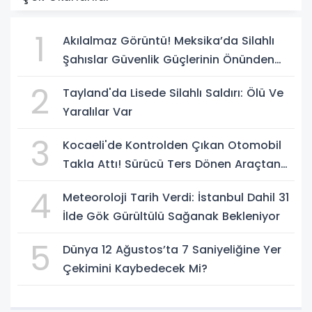
1
Akılalmaz Görüntü! Meksika’da Silahlı
Şahıslar Güvenlik Güçlerinin Önünden
Rahatça Geçti
2
Tayland'da Lisede Silahlı Saldırı: Ölü Ve
Yaralılar Var
3
Kocaeli'de Kontrolden Çıkan Otomobil
Takla Attı! Sürücü Ters Dönen Araçtan
Kendi İmkanlarıyla Çıktı
4
Meteoroloji Tarih Verdi: İstanbul Dahil 31
İlde Gök Gürültülü Sağanak Bekleniyor
5
Dünya 12 Ağustos’ta 7 Saniyeliğine Yer
Çekimini Kaybedecek Mi?