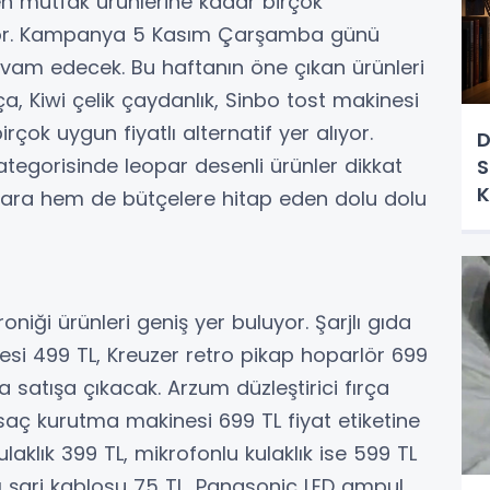
nden mutfak ürünlerine kadar birçok
uyor. Kampanya 5 Kasım Çarşamba günü
evam edecek. Bu haftanın öne çıkan ürünleri
ça, Kiwi çelik çaydanlık, Sinbo tost makinesi
irçok uygun fiyatlı alternatif yer alıyor.
D
ategorisinde leopar desenli ürünler dikkat
S
K
çlara hem de bütçelere hitap eden dolu dolu
iği ürünleri geniş yer buluyor. Şarjlı gıda
esi 499 TL, Kreuzer retro pikap hoparlör 699
 satışa çıkacak. Arzum düzleştirici fırça
 saç kurutma makinesi 699 TL fiyat etiketine
laklık 399 TL, mikrofonlu kulaklık ise 599 TL
zlı şarj kablosu 75 TL, Panasonic LED ampul