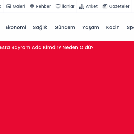
o
Galeri
Rehber
İlanlar
Anket
Gazeteler
Ekonomi
Sağlık
Gündem
Yaşam
Kadın
Sp
Esra Bayram Ada Kimdir? Neden Öldü?