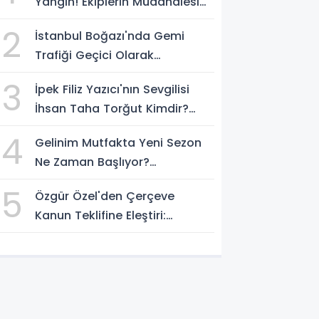
Yangın! Ekiplerin Müdahalesi
Sürüyor
2
İstanbul Boğazı'nda Gemi
Trafiği Geçici Olarak
Durduruldu
3
İpek Filiz Yazıcı'nın Sevgilisi
İhsan Taha Torğut Kimdir?
Mesleği Ve Hayatı Merak
4
Gelinim Mutfakta Yeni Sezon
Ediliyor
Ne Zaman Başlıyor?
Yarışmacılar Açıklandı Mı?
5
Özgür Özel'den Çerçeve
Kanun Teklifine Eleştiri:
"Teklifin Hazırlanış Yöntemi
Doğru Değil"