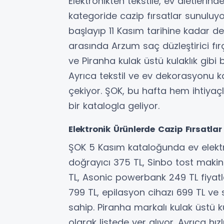
Elektronikten tekstile, ev aletleri
kategoride cazip fırsatlar sunul
başlayıp 11 Kasım tarihine kadar d
arasında Arzum saç düzleştirici fır
ve Piranha kulak üstü kulaklık gibi b
Ayrıca tekstil ve ev dekorasyonu k
çekiyor. ŞOK, bu hafta hem ihtiya
bir katalogla geliyor.
Elektronik Ürünlerde Cazip Fırsatlar
ŞOK 5 Kasım kataloğunda ev elektron
doğrayıcı 375 TL, Sinbo tost makin
TL, Asonic powerbank 249 TL fiyatla
799 TL, epilasyon cihazı 699 TL ve
sahip. Piranha markalı kulak üstü ku
olarak listede yer alıyor. Ayrıca hı