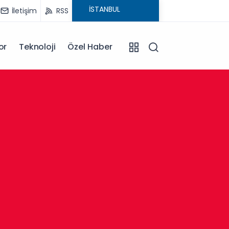
İletişim
RSS
or
Teknoloji
Özel Haber
13:30
Afyonk