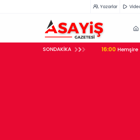
Yazarlar
Vide
16:00
SONDAKİKA
rleştirdi
Hemşire 