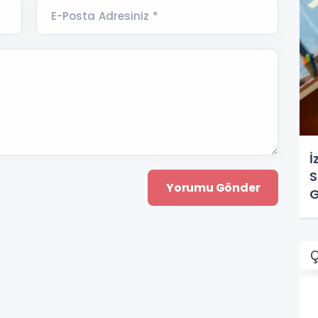
E-Posta Adresiniz *
İ
S
G
Ç