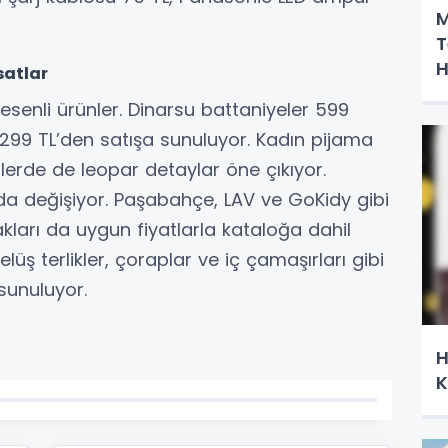
M
T
H
satlar
esenli ürünler. Dinarsu battaniyeler 599
e 299 TL’den satışa sunuluyor. Kadın pijama
lerde de leopar detaylar öne çıkıyor.
ında değişiyor. Paşabahçe, LAV ve GoKidy gibi
ları da uygun fiyatlarla kataloğa dahil
elüş terlikler, çoraplar ve iç çamaşırları gibi
 sunuluyor.
H
K