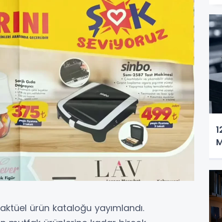
1
M
 aktüel ürün kataloğu yayımlandı.