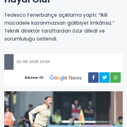
Tedesco Fenerbahçe açıklama yaptı: “İkili
mücadele kazanmazsan galibiyet imkânsız.”
Teknik direktör taraftardan özür diledi ve
sorumluluğu üstlendi.
22-09-2025 23:00
Abone Ol