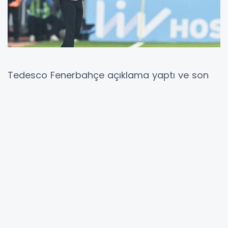
Tedesco Fenerbahçe açıklama yaptı ve son
maçta sahada sergilenen futboldan dolayı
taraftarlardan özür diledi. Sarı-lacivertli
takımın başında yer alan Domenico Tedesco,
özellikle fiziksel mücadele konusundaki
eksikliklerin galibiyetin önüne geçtiğini
vurguladı. “Rakip 10 kişi, hatta 9 kişi de kalsa,
eğer ikili mücadeleleri kaybediyorsanız bu
oyunu kazanamazsınız,” diyen Tedesco,
takımın oyuna odaklanmadığını belirtti.