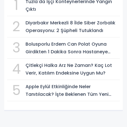
1
Tuzla'da İşçi Konteynerlerinde Yangın
Çıktı
2
Diyarbakır Merkezli 8 İlde Siber Zorbalık
Operasyonu: 2 Şüpheli Tutuklandı
3
Bolusporlu Erdem Can Polat Oyuna
Girdikten 1 Dakika Sonra Hastaneye
Kaldırıldı
4
Çitlekçi Halka Arz Ne Zaman? Kaç Lot
Verir, Katılım Endeksine Uygun Mu?
5
Apple Eylül Etkinliğinde Neler
Tanıtılacak? İşte Beklenen Tüm Yeni
Ürünler