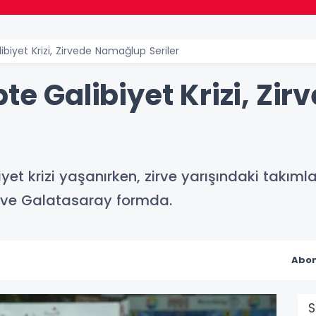
ibiyet Krizi, Zirvede Namağlup Seriler
pte Galibiyet Krizi, Z
biyet krizi yaşanırken, zirve yarışındaki takım
 ve Galatasaray formda.
Abon
S