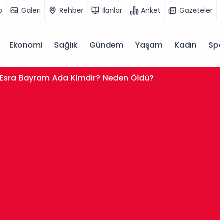
o
Galeri
Rehber
İlanlar
Anket
Gazeteler
Ekonomi
Sağlık
Gündem
Yaşam
Kadın
Sp
ahisar'da 4 Yaşındaki Yunus Emre'nin Ölümünde 5 Aile Ü