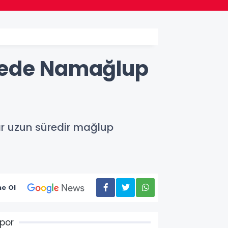
irvede Namağlup
lar uzun süredir mağlup
e Ol
por