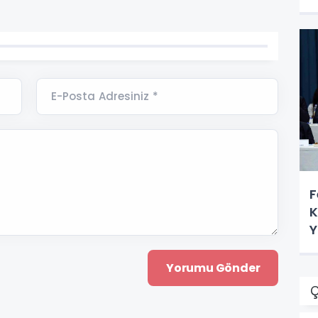
E-Posta Adresiniz *
F
K
Y
S
Ç