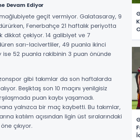
ine Devam Ediyor
G
se mağlubiyete geçit vermiyor. Galatasaray, 9
K
dürürken, Fenerbahçe 21 haftalık periyotta
O
dikkat çekiyor. 14 galibiyet ve 7
ren sarı-lacivertliler, 49 puanla ikinci
ay ise 52 puanla rakibinin 3 puan önünde
zonspor gibi takımlar da son haftalarda
ıyor. Beşiktaş son 10 maçını yenilgisiz
rşılaşmada puan kaybı yaşamadı.
ana yalnızca bir maç kaybetti. Bu takımlar,
ına katılım açısından ligin üst sıralarındaki
G
öne çıkıyor.
F
İ