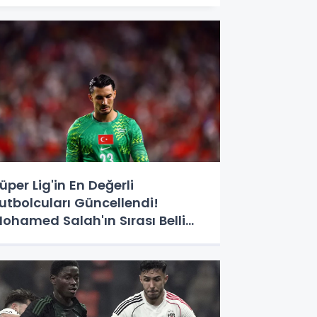
üper Lig'in En Değerli
utbolcuları Güncellendi!
ohamed Salah'ın Sırası Belli
ldu