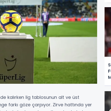
S
F
M
O
ide kalırken lig tablosunun alt ve üst
ge farkı göze çarpıyor. Zirve hattında yer