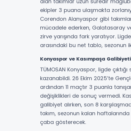
alan takımlar uzun süredir mağlub
ekipler 3 puana ulaşmakta zorlan
Corendon Alanyaspor gibi takımlar 
mücadele ederken, Galatasaray ve F
zirve yarışında fark yaratıyor. Lig
arasındaki bu net tablo, sezonun ik
Konyaspor ve Kasımpaşa Galibiyeti
TÜMOSAN Konyaspor, ligde çıktığı 
kazanabildi. 26 Ekim 2025’te Gençler
ardından 11 maçtır 3 puanla tanış
değişiklikleri de sonuç vermedi. K
galibiyet alırken, son 8 karşılaşm
takım, sezonun kalan haftalarında
çaba gösterecek.