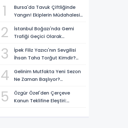
1
Bursa'da Tavuk Çiftliğinde
Yangın! Ekiplerin Müdahalesi
Sürüyor
2
İstanbul Boğazı'nda Gemi
Trafiği Geçici Olarak
Durduruldu
3
İpek Filiz Yazıcı'nın Sevgilisi
İhsan Taha Torğut Kimdir?
Mesleği Ve Hayatı Merak
4
Gelinim Mutfakta Yeni Sezon
Ediliyor
Ne Zaman Başlıyor?
Yarışmacılar Açıklandı Mı?
5
Özgür Özel'den Çerçeve
Kanun Teklifine Eleştiri:
"Teklifin Hazırlanış Yöntemi
Doğru Değil"