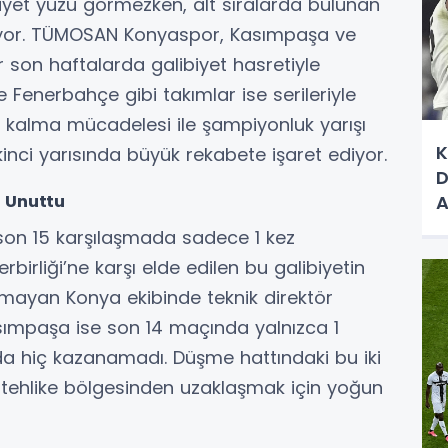
iyet yüzü görmezken, alt sıralarda bulunan
ıyor. TÜMOSAN Konyaspor, Kasımpaşa ve
son haftalarda galibiyet hasretiyle
enerbahçe gibi takımlar ise serileriyle
de kalma mücadelesi ile şampiyonluk yarışı
K
inci yarısında büyük rekabete işaret ediyor.
D
A
 Unuttu
S
son 15 karşılaşmada sadece 1 kez
birliği’ne karşı elde edilen bu galibiyetin
amayan Konya ekibinde teknik direktör
asımpaşa ise son 14 maçında yalnızca 1
ada hiç kazanamadı. Düşme hattındaki bu iki
 tehlike bölgesinden uzaklaşmak için yoğun