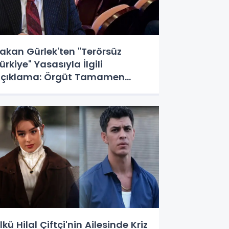
akan Gürlek'ten "Terörsüz
ürkiye" Yasasıyla İlgili
çıklama: Örgüt Tamamen
eshedilmeden Düzenleme
ürürlüğe Girmeyecek
lkü Hilal Çiftçi'nin Ailesinde Kriz