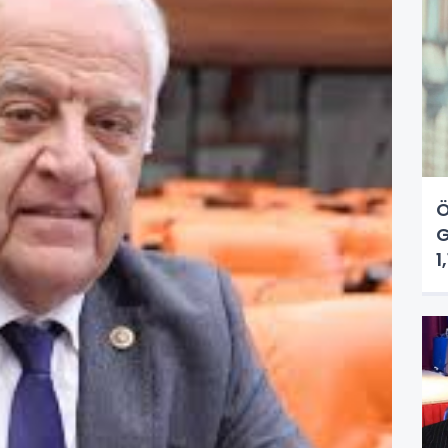
Ö
G
1