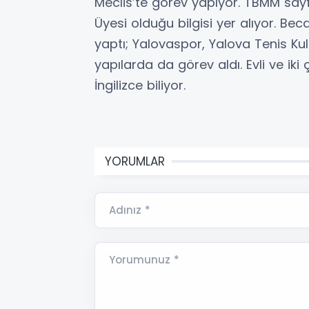
Meclis’te görev yapıyor. TBMM say
Üyesi olduğu bilgisi yer alıyor. Bec
yaptı; Yalovaspor, Yalova Tenis Ku
yapılarda da görev aldı. Evli ve i
İngilizce biliyor.
YORUMLAR
Adınız *
Yorumunuz *