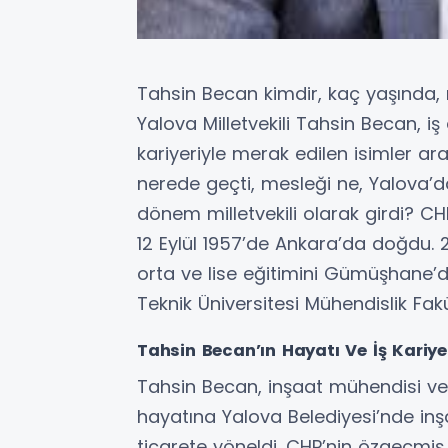
Tahsin Becan kimdir, kaç yaşında,
Yalova Milletvekili Tahsin Becan, iş
kariyeriyle merak edilen isimler ara
nerede geçti, mesleği ne, Yalova’d
dönem milletvekili olarak girdi? C
12 Eylül 1957’de Ankara’da doğdu. 20
orta ve lise eğitimini Gümüşhane’d
Teknik Üniversitesi Mühendislik Fakü
Tahsin Becan’ın Hayatı Ve İş Kariye
Tahsin Becan, inşaat mühendisi ve i
hayatına Yalova Belediyesi’nde in
ticarete yöneldi. CHP’nin özgeçmiş b