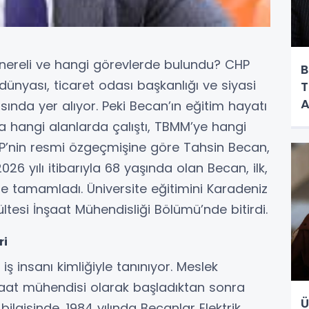
 nereli ve hangi görevlerde bulundu? CHP
B
 dünyası, ticaret odası başkanlığı ve siyasi
T
A
sında yer alıyor. Peki Becan’ın eğitim hayatı
F
a hangi alanlarda çalıştı, TBMM’ye hangi
Y
HP’nin resmi özgeçmişine göre Tahsin Becan,
26 yılı itibarıyla 68 yaşında olan Becan, ilk,
e tamamladı. Üniversite eğitimini Karadeniz
ltesi İnşaat Mühendisliği Bölümü’nde bitirdi.
ri
ş insanı kimliğiyle tanınıyor. Meslek
şaat mühendisi olarak başladıktan sonra
Ü
ilgisinde, 1984 yılında Becanlar Elektrik