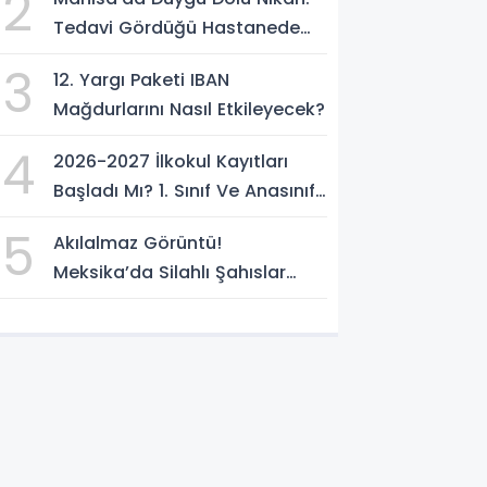
2
Tedavi Gördüğü Hastanede
Hayatını Birleştirdi
3
12. Yargı Paketi IBAN
Mağdurlarını Nasıl Etkileyecek?
4
2026-2027 İlkokul Kayıtları
Başladı Mı? 1. Sınıf Ve Anasınıfı
Sonuçları Nasıl Sorgulanır?
5
Akılalmaz Görüntü!
Meksika’da Silahlı Şahıslar
Güvenlik Güçlerinin Önünden
Rahatça Geçti