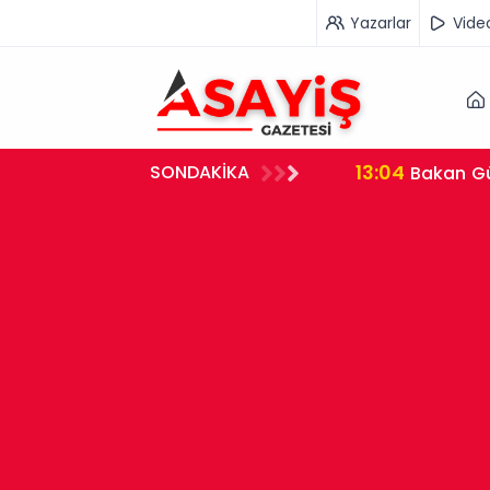
Yazarlar
Vide
13:04
SONDAKİKA
 Milyar Dolar Hasılat
Bakan Gürlek'ten "Terörsüz Türkiye" Yasasıyla İlgili Açıklama: Örgüt Tamamen Feshedilmeden
Düzenleme Yür