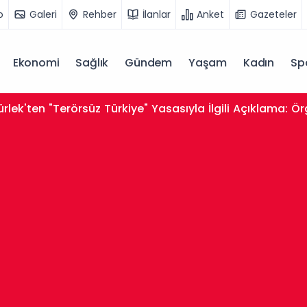
o
Galeri
Rehber
İlanlar
Anket
Gazeteler
Ekonomi
Sağlık
Gündem
Yaşam
Kadın
Sp
ürlüğe Girmeyecek