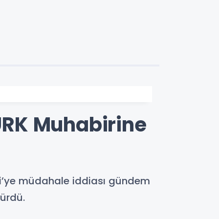
ÜRK Muhabirine
i’ye müdahale iddiası gündem
sürdü.