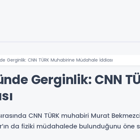
 Gerginlik: CNN TÜRK Muhabirine Müdahale İddiası
nde Gerginlik: CNN T
sı
sırasında CNN TÜRK muhabiri Murat Bekmezc
rır’ın da fiziki müdahalede bulunduğunu öne 