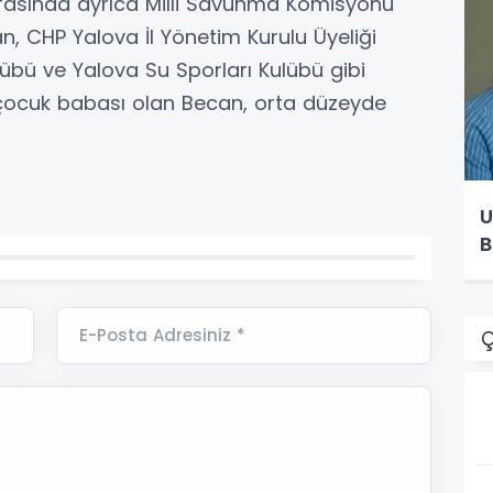
fasında ayrıca Milli Savunma Komisyonu
an, CHP Yalova İl Yönetim Kurulu Üyeliği
lübü ve Yalova Su Sporları Kulübü gibi
ki çocuk babası olan Becan, orta düzeyde
U
B
E-Posta Adresiniz *
Ç