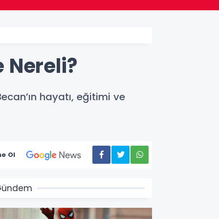
 Nereli?
ecan’ın hayatı, eğitimi ve
e Ol
Gündem