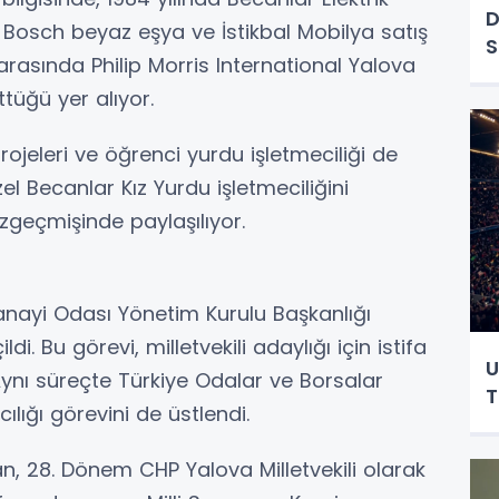
D
ı, Bosch beyaz eşya ve İstikbal Mobilya satış
S
ı arasında Philip Morris International Yalova
tüğü yer alıyor.
rojeleri ve öğrenci yurdu işletmeciliği de
el Becanlar Kız Yurdu işletmeciliğini
zgeçmişinde paylaşılıyor.
anayi Odası Yönetim Kurulu Başkanlığı
i. Bu görevi, milletvekili adaylığı için istifa
U
Aynı süreçte Türkiye Odalar ve Borsalar
T
ılığı görevini de üstlendi.
, 28. Dönem CHP Yalova Milletvekili olarak