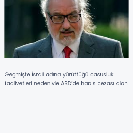
Geçmişte İsrail adına yürüttüğü casusluk
faaliyetleri nedeniyle ABD’de hapis cezası alan
Jonathan Pollard, İsrail basınına verdiği
röportajla yeniden gündeme geldi. Uzun yıllar
kamuoyunda tartışılan isimlerden biri olan
Pollard, Orta Doğu’daki askeri dengelere ilişkin
değerlendirmelerde bulundu. Röportajda