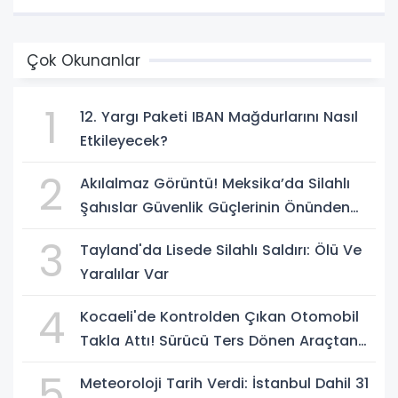
Yürürlüğe Girmeyecek
Çok Okunanlar
1
12. Yargı Paketi IBAN Mağdurlarını Nasıl
Etkileyecek?
2
Akılalmaz Görüntü! Meksika’da Silahlı
Şahıslar Güvenlik Güçlerinin Önünden
Rahatça Geçti
3
Tayland'da Lisede Silahlı Saldırı: Ölü Ve
Yaralılar Var
4
Kocaeli'de Kontrolden Çıkan Otomobil
Takla Attı! Sürücü Ters Dönen Araçtan
Kendi İmkanlarıyla Çıktı
5
Meteoroloji Tarih Verdi: İstanbul Dahil 31