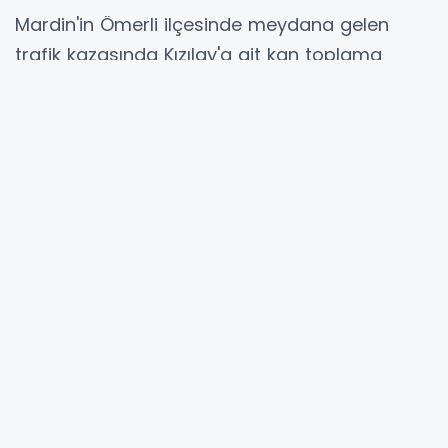
Mardin'in Ömerli ilçesinde meydana gelen
trafik kazasında Kızılay'a ait kan toplama
aracı şarampole devrildi. Kazada araçta
bulunan biri doktor olmak üzere 4 kişi
yaralandı. Akşam saatlerinde yaşanan olayın
ardından bölgeye çok sayıda sağlık, itfaiye ve
polis ekibi sevk edildi. İlk müdahaleleri olay
yerinde yapılan yaralılar, ambulanslarla
hastaneye kaldırılarak tedavi altına alındı.
Yetkililerden alınan bilgilere göre yaralıların
sağlık durumlarının iyi olduğu öğrenildi.
Kazanın ardından olayla ilgili inceleme
başlatıldı.
Direksiyon Hakimiyetini Kaybetti