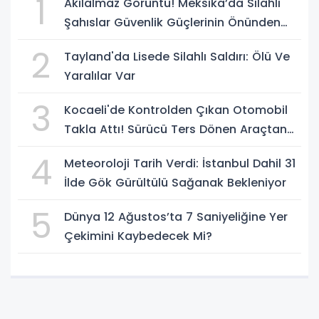
1
Akılalmaz Görüntü! Meksika’da Silahlı
Şahıslar Güvenlik Güçlerinin Önünden
Rahatça Geçti
2
Tayland'da Lisede Silahlı Saldırı: Ölü Ve
Yaralılar Var
3
Kocaeli'de Kontrolden Çıkan Otomobil
Takla Attı! Sürücü Ters Dönen Araçtan
Kendi İmkanlarıyla Çıktı
4
Meteoroloji Tarih Verdi: İstanbul Dahil 31
İlde Gök Gürültülü Sağanak Bekleniyor
5
Dünya 12 Ağustos’ta 7 Saniyeliğine Yer
Çekimini Kaybedecek Mi?