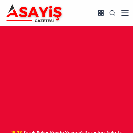
16:28
Faruk Peker Köyde Yaşadığı Sorunları Anlattı: