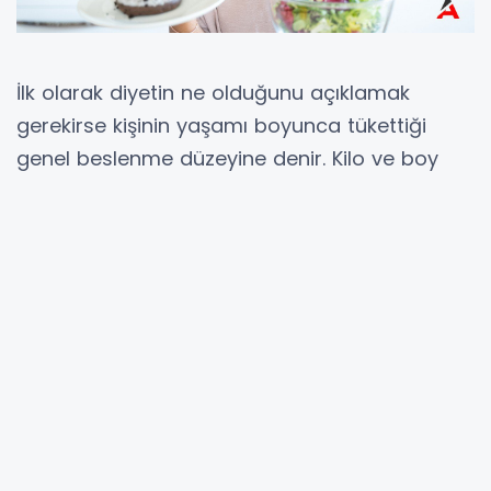
İlk olarak diyetin ne olduğunu açıklamak
gerekirse kişinin yaşamı boyunca tükettiği
genel beslenme düzeyine denir. Kilo ve boy
endeksine bağlı olarak kilonun fazlalığını ya da
azlığını belirlemek mümkündür. Yazın gelmesi
ile birlikleri daha çok kadınlar kilo vermek ve
fazlalıklarından kurtulmak isterler. Bunun için
de kendi bünyelerine uygun olarak diyet
arayışına başlanır. En çok tercih edilen
diyetlere bakılarak kendilerine uygun olanları
uygulamaya çalışırlar. Gerek tüketilen besinler
gerek yasaklı besinlerle birbirinden farklı pek
çok diyet bulunmaktadır. İşte bu diyetlerin en