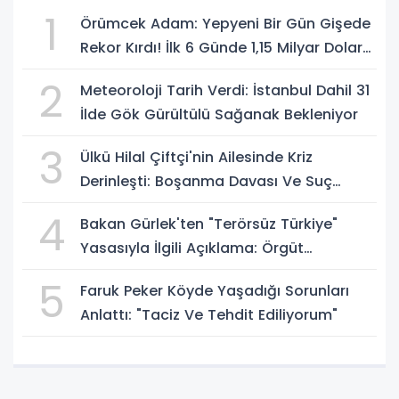
1
Örümcek Adam: Yepyeni Bir Gün Gişede
Rekor Kırdı! İlk 6 Günde 1,15 Milyar Dolar
Hasılat
2
Meteoroloji Tarih Verdi: İstanbul Dahil 31
İlde Gök Gürültülü Sağanak Bekleniyor
3
Ülkü Hilal Çiftçi'nin Ailesinde Kriz
Derinleşti: Boşanma Davası Ve Suç
Duyurusu Gündemde
4
Bakan Gürlek'ten "Terörsüz Türkiye"
Yasasıyla İlgili Açıklama: Örgüt
Tamamen Feshedilmeden Düzenleme
5
Faruk Peker Köyde Yaşadığı Sorunları
Yürürlüğe Girmeyecek
Anlattı: "Taciz Ve Tehdit Ediliyorum"