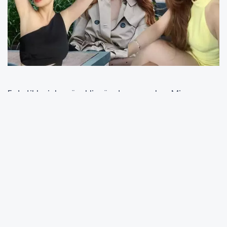
Estetikleriyle sürekli gündeme gelen Mine
Tugay, son röportajında özel hayatına dair
samimi açıklamalarda bulundu. Başarılı
oyuncu, estetik operasyonlardan sonra
yaşadığı sağlık sorunlarını ve bu süreçte
hissettiklerini ilk kez bu kadar açık şekilde
paylaştı. Tugay, “Hayatımda sadelik ve
işlevsellik ön planda” diyerek şöhrete rağmen
sade bir yaşam sürmeye özen gösterdiğini