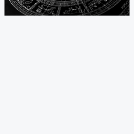
9 Haziran günü,
Yengeç burcu
için duyguların
kontrolden çıkma ihtimali oldukça yüksek.
Zaten hassas ve içe dönük bir burç olan
Yengeç, bugün geçmişin izleriyle yüzleşebilir.
Özellikle ailevi meseleler, eski kırgınlıklar ve
kişisel hassasiyetler, gün boyunca ruh halini
etkileyebilir. Ufak bir söz, yanlış bir bakış ya da
nostaljik bir anı bile tüm günü gri bir duygusal
zemine sürükleyebilir. Uzmanlara göre
Yengeçlerin bu enerjiyi dönüştürebilmek için
yaratıcı bir uğraşa ya da doğada kısa bir
yürüyüşe yönelmesi faydalı olabilir.