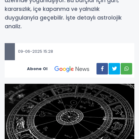
üzerinde yoğunlaşıyor. Bu burçlar için gün,
kararsızlık, içe kapanma ve yalnızlık
duygularıyla geçebilir. İşte detaylı astrolojik
analiz.
09-06-2025 15:28
Abone Ol