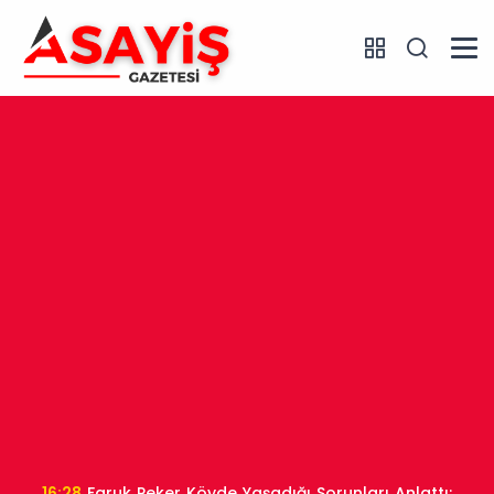
16:28
Faruk Peker Köyde Yaşadığı Sorunları Anlattı: