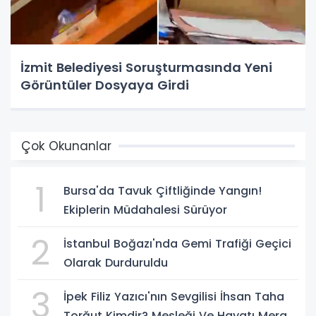
İzmit Belediyesi Soruşturmasında Yeni
Görüntüler Dosyaya Girdi
Çok Okunanlar
1
Bursa'da Tavuk Çiftliğinde Yangın!
Ekiplerin Müdahalesi Sürüyor
2
İstanbul Boğazı'nda Gemi Trafiği Geçici
Olarak Durduruldu
3
İpek Filiz Yazıcı'nın Sevgilisi İhsan Taha
Torğut Kimdir? Mesleği Ve Hayatı Merak