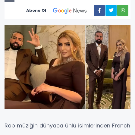
Abone Ol
Rap müziğin dünyaca ünlü isimlerinden French
Montana, nişanlısı Şeyha Mahra için dudak