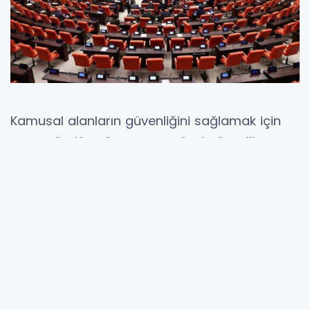
Kamusal alanların güvenliğini sağlamak için
gece gündüz görev yapan özel güvenlik
görevlileri,
yıpranma payı
hakkı için yeni bir
adımın eşiğinde. KORSAV Sendikası, özel
güvenlik personelinin uzun süredir beklediği bu
hakkın hayata geçirilmesi için Türkiye Büyük
Millet Meclisi’ne resmi başvuruda bulunmaya
hazırlanıyor.
KORSAV Sendikası Genel Başkanı İsa