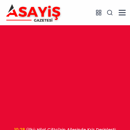
10:28
Ülkü Hilal Çiftçi'nin Ailesinde Kriz Derinleşti: