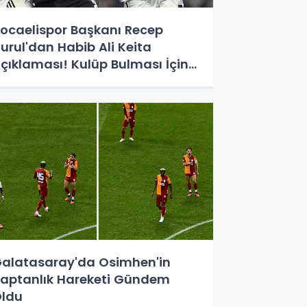
ocaelispor Başkanı Recep
urul'dan Habib Ali Keita
çıklaması! Kulüp Bulması İçin
üre Verildi
alatasaray'da Osimhen'in
aptanlık Hareketi Gündem
ldu