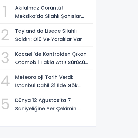
1
Akılalmaz Görüntü!
Meksika’da Silahlı Şahıslar
Güvenlik Güçlerinin Önünden
2
Tayland'da Lisede Silahlı
Rahatça Geçti
Saldırı: Ölü Ve Yaralılar Var
3
Kocaeli'de Kontrolden Çıkan
Otomobil Takla Attı! Sürücü
Ters Dönen Araçtan Kendi
4
Meteoroloji Tarih Verdi:
İmkanlarıyla Çıktı
İstanbul Dahil 31 İlde Gök
Gürültülü Sağanak Bekleniyor
5
Dünya 12 Ağustos’ta 7
Saniyeliğine Yer Çekimini
Kaybedecek Mi?