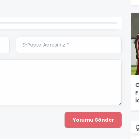
E-Posta Adresiniz *
G
F
İ
Ç