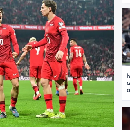
İ
G
G
Ç