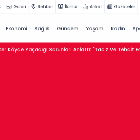
o
Galeri
Rehber
İlanlar
Anket
Gazeteler
Ekonomi
Sağlık
Gündem
Yaşam
Kadın
Sp
er Köyde Yaşadığı Sorunları Anlattı: "Taciz Ve Tehdit E