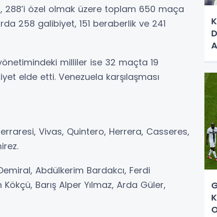
i, 288’i özel olmak üzere toplam 650 maça
K
larda 258 galibiyet, 151 beraberlik ve 241
D
A
S
önetimindeki milliler ise 32 maçta 19
iyet elde etti. Venezuela karşılaşması
rraresi, Vivas, Quintero, Herrera, Casseres,
rez.
 Demiral, Abdülkerim Bardakcı, Ferdi
Kökçü, Barış Alper Yılmaz, Arda Güler,
G
K
O