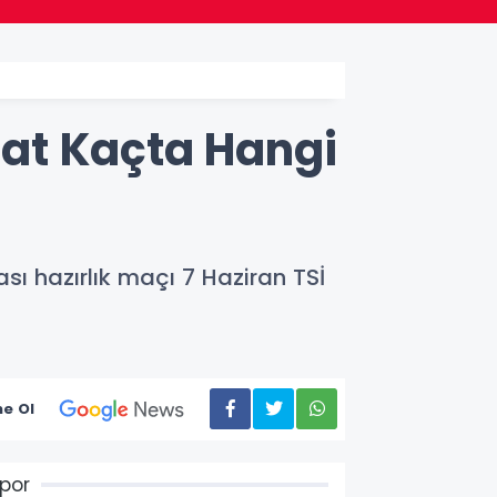
at Kaçta Hangi
 hazırlık maçı 7 Haziran TSİ
e Ol
por