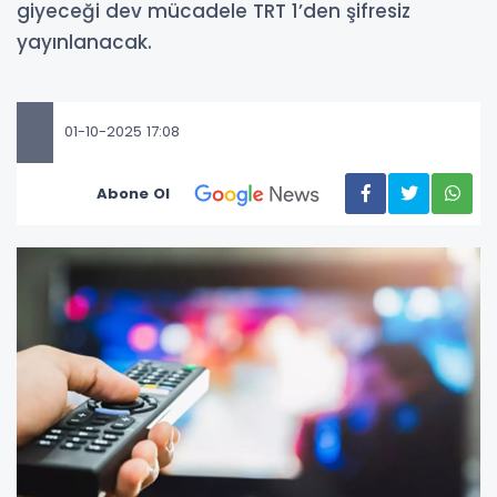
giyeceği dev mücadele TRT 1’den şifresiz
yayınlanacak.
01-10-2025 17:08
Abone Ol