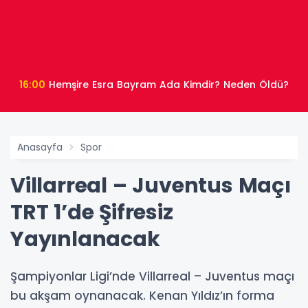
16:00
Hemşire Esra Bayram Ada Kimdir? Neden Öldü?
Anasayfa
Spor
Villarreal – Juventus Maçı
TRT 1’de Şifresiz
Yayınlanacak
Şampiyonlar Ligi’nde Villarreal – Juventus maçı
bu akşam oynanacak. Kenan Yıldız’ın forma