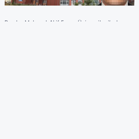
Burdur Mehmet Akif Ersoy Üniversitesi’nde
(MAKÜ) görev yapan Dr. Öğretim Üyesi M.B., bir
kız öğrenciye cinsel içerikli mesaj gönderdiği
iddiasıyla görevden uzaklaştırıldı. Mühendislik
ve Mimarlık Fakültesi’nde okuyan bir öğrenci,
üniversite yönetimine başvurarak M.B.’nin
kendisine uygunsuz mesajlar gönderdiğini
iddia etti.
Üniversite yönetimi, yapılan başvurunun
ardından öğretim üyesi hakkında idari
soruşturma başlattı. M.B. hakkında görevden
uzaklaştırma kararı alınırken, süreçle ilgili