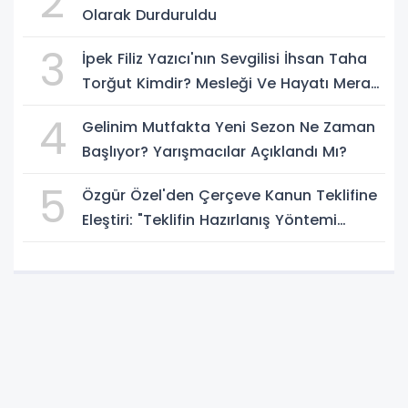
2
Olarak Durduruldu
3
İpek Filiz Yazıcı'nın Sevgilisi İhsan Taha
Torğut Kimdir? Mesleği Ve Hayatı Merak
Ediliyor
4
Gelinim Mutfakta Yeni Sezon Ne Zaman
Başlıyor? Yarışmacılar Açıklandı Mı?
5
Özgür Özel'den Çerçeve Kanun Teklifine
Eleştiri: "Teklifin Hazırlanış Yöntemi
Doğru Değil"