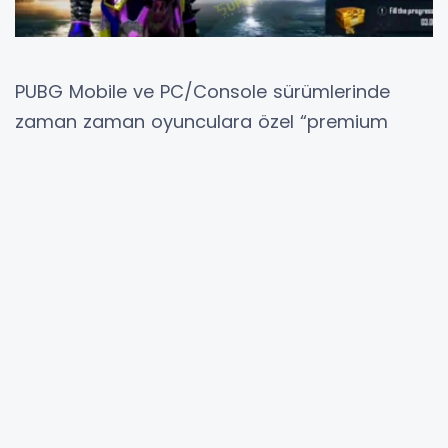
PUBG Mobile ve PC/Console sürümlerinde
zaman zaman oyunculara özel “premium
sandık”, “elite crate”, “special loot box” gibi
içerikler sunuluyor. Bu sandıklar belli etkinlikler,
sezon ödülleri, özel gün kampanyaları veya
satın alma fırsatlarıyla oyun içine ekleniyor.
2026 yılı PUBG planlamasında da bu tür
premium sandık etkinlikleri merakla bekleniyor;
ne zaman geleceği, hangi içerikleri
barındıracağı ve nasıl elde edileceği
oyuncular tarafından araştırılıyor.
PUBG Premium Sandık Ne Zaman Gelecek?