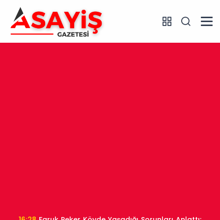
16:28
Faruk Peker Köyde Yaşadığı Sorunları Anlattı: