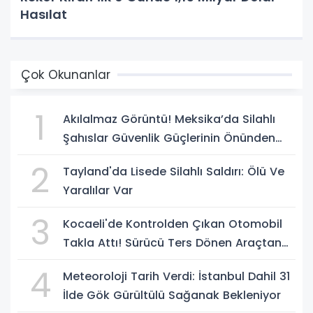
Hasılat
Çok Okunanlar
1
Akılalmaz Görüntü! Meksika’da Silahlı
Şahıslar Güvenlik Güçlerinin Önünden
Rahatça Geçti
2
Tayland'da Lisede Silahlı Saldırı: Ölü Ve
Yaralılar Var
3
Kocaeli'de Kontrolden Çıkan Otomobil
Takla Attı! Sürücü Ters Dönen Araçtan
Kendi İmkanlarıyla Çıktı
4
Meteoroloji Tarih Verdi: İstanbul Dahil 31
İlde Gök Gürültülü Sağanak Bekleniyor