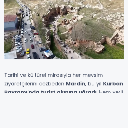
Tarihi ve kültürel mirasıyla her mevsim
ziyaretçilerini cezbeden
Mardin
, bu yıl
Kurban
Bayramı'nda turist akınına uğradı
. Hem yerli
hem de yabancı turistlerin yoğun ilgi
gösterdiği kentte, otellerin tamamı dolarken,
günübirlik ziyaretçilerin sayısında da artış
yaşandı.