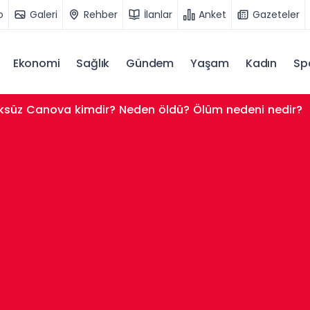
o
Galeri
Rehber
İlanlar
Anket
Gazeteler
Ekonomi
Sağlık
Gündem
Yaşam
Kadın
Sp
süz Canova kimdir? Neden öldü? Ölüm nedeni nedir?