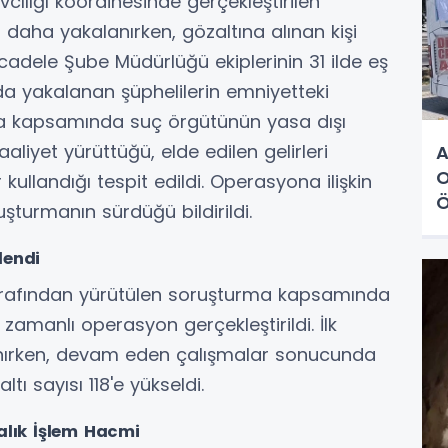
cılığı koordinesinde gerçekleştirilen
daha yakalanırken, gözaltına alınan kişi
Mücadele Şube Müdürlüğü ekiplerinin 31 ilde eş
a yakalanan şüphelilerin emniyetteki
ma kapsamında suç örgütünün yasa dışı
aliyet yürüttüğü, elde edilen gelirleri
A
O
kullandığı tespit edildi. Operasyona ilişkin
Ö
şturmanın sürdüğü bildirildi.
lendi
tarafından yürütülen soruşturma kapsamında
 zamanlı operasyon gerçekleştirildi. İlk
ınırken, devam eden çalışmalar sonucunda
tı sayısı 118'e yükseldi.
alık İşlem Hacmi