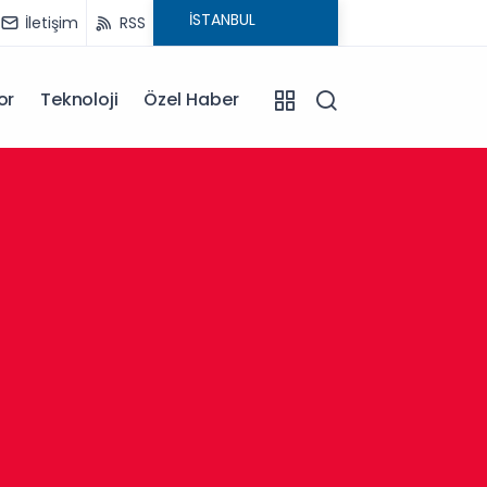
İletişim
RSS
or
Teknoloji
Özel Haber
14:34
Sancak