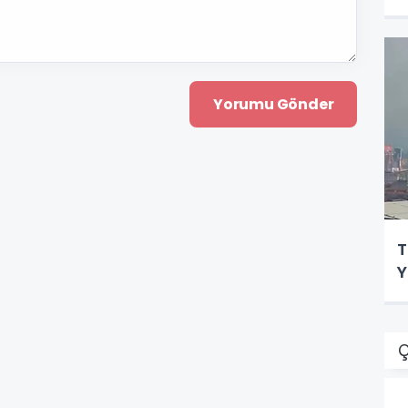
T
Y
Ç