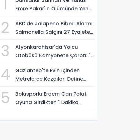
1
Damlanur Sarihan Ve Yunus
Emre Yakar'ın Ölümünde Yeni
Gelişme: Bakan Gürlek
2
ABD'de Jalapeno Biberi Alarmı:
Açıkladı
Salmonella Salgını 27 Eyalete
Yayıldı
3
Afyonkarahisar'da Yolcu
Otobüsü Kamyonete Çarptı: 1
Ölü, 15 Yaralı
4
Gaziantep'te Evin İçinden
Metrelerce Kazdılar: Define
Arayan 5 Kişi Suçüstü
5
Bolusporlu Erdem Can Polat
Yakalandı
Oyuna Girdikten 1 Dakika
Sonra Hastaneye Kaldırıldı