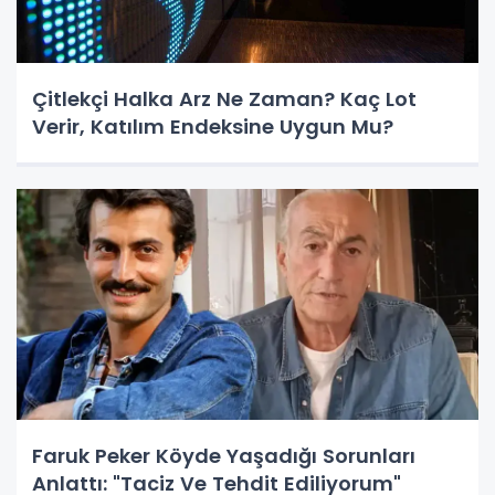
Çitlekçi Halka Arz Ne Zaman? Kaç Lot
Verir, Katılım Endeksine Uygun Mu?
Faruk Peker Köyde Yaşadığı Sorunları
Anlattı: "Taciz Ve Tehdit Ediliyorum"