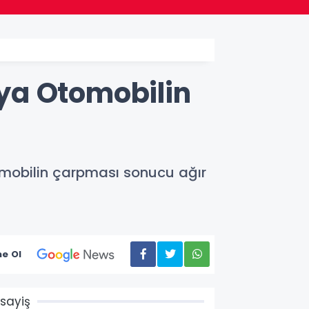
ya Otomobilin
tomobilin çarpması sonucu ağır
e Ol
sayiş