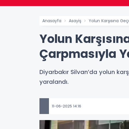
Anasayfa
Asayiş
Yolun Karşısına Ge
Yolun Karşısın
Çarpmasıyla Y
Diyarbakır Silvan’da yolun kar
yaralandı.
11-06-2025 14:16