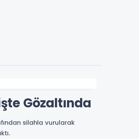
işte Gözaltında
afından silahla vurularak
ktı.