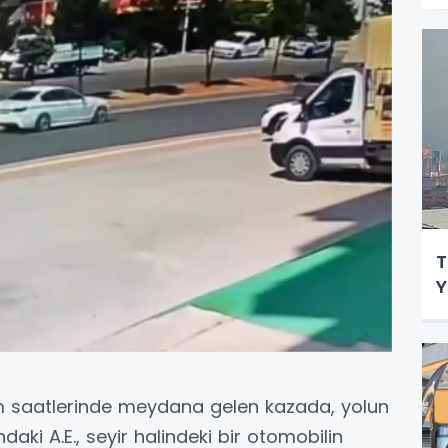
T
Y
şam saatlerinde meydana gelen kazada, yolun
aki A.E., seyir halindeki bir otomobilin