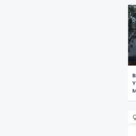
B
Y
M
Ç