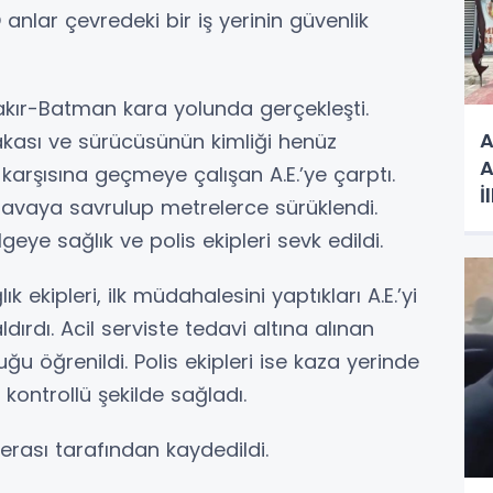
nlar çevredeki bir iş yerinin güvenlik
bakır-Batman kara yolunda gerçekleşti.
A
akası ve sürücüsünün kimliği henüz
A
karşısına geçmeye çalışan A.E.’ye çarptı.
İ
havaya savrulup metrelerce sürüklendi.
Z
geye sağlık ve polis ekipleri sevk edildi.
 ekipleri, ilk müdahalesini yaptıkları A.E.’yi
rdı. Acil serviste tedavi altına alınan
uğu öğrenildi. Polis ekipleri ise kaza yerinde
 kontrollü şekilde sağladı.
merası tarafından kaydedildi.