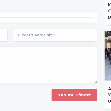
K
O
D
İ
E-Posta Adresiniz *
A
Y
Ü