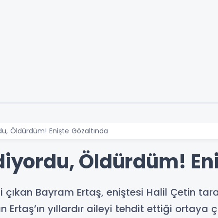
rdu, Öldürdüm! Enişte Gözaltında
diyordu, Öldürdüm! En
çıkan Bayram Ertaş, eniştesi Halil Çetin tar
rtaş’ın yıllardır aileyi tehdit ettiği ortaya çı