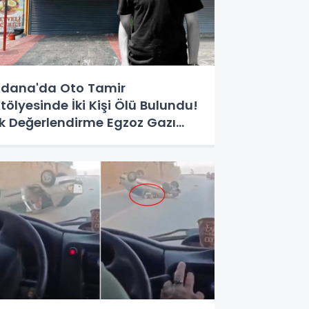
dana'da Oto Tamir
tölyesinde İki Kişi Ölü Bulundu!
lk Değerlendirme Egzoz Gazı
ehirlenmesi