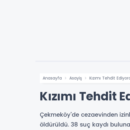
Anasayfa
Asayiş
Kızımı Tehdit Ediyo
Kızımı Tehdit E
Çekmeköy'de cezaevinden izinli 
öldürüldü. 38 suç kaydı bulunan E