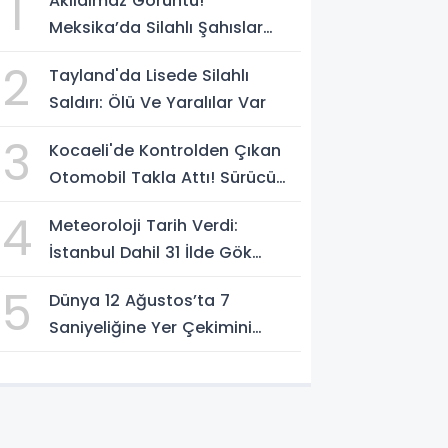
1
Akılalmaz Görüntü!
Meksika’da Silahlı Şahıslar
Güvenlik Güçlerinin Önünden
2
Tayland'da Lisede Silahlı
Rahatça Geçti
Saldırı: Ölü Ve Yaralılar Var
3
Kocaeli'de Kontrolden Çıkan
Otomobil Takla Attı! Sürücü
Ters Dönen Araçtan Kendi
4
Meteoroloji Tarih Verdi:
İmkanlarıyla Çıktı
İstanbul Dahil 31 İlde Gök
Gürültülü Sağanak Bekleniyor
5
Dünya 12 Ağustos’ta 7
Saniyeliğine Yer Çekimini
Kaybedecek Mi?