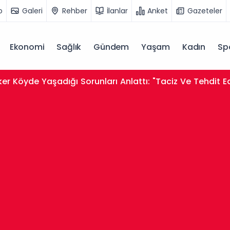
o
Galeri
Rehber
İlanlar
Anket
Gazeteler
Ekonomi
Sağlık
Gündem
Yaşam
Kadın
Sp
er Köyde Yaşadığı Sorunları Anlattı: "Taciz Ve Tehdit E