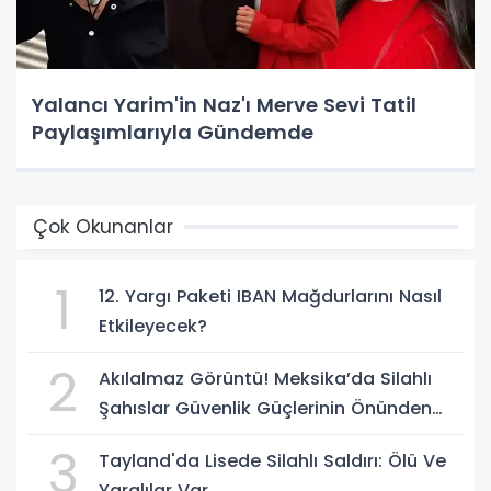
Yalancı Yarim'in Naz'ı Merve Sevi Tatil
Paylaşımlarıyla Gündemde
Çok Okunanlar
1
12. Yargı Paketi IBAN Mağdurlarını Nasıl
Etkileyecek?
2
Akılalmaz Görüntü! Meksika’da Silahlı
Şahıslar Güvenlik Güçlerinin Önünden
Rahatça Geçti
3
Tayland'da Lisede Silahlı Saldırı: Ölü Ve
Yaralılar Var