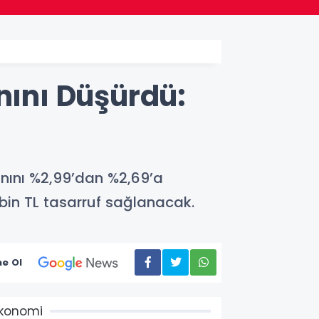
nını Düşürdü:
ranını %2,99’dan %2,69’a
8 bin TL tasarruf sağlanacak.
e Ol
konomi