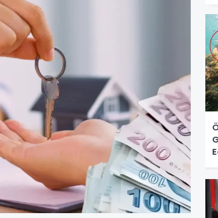
Ö
G
E