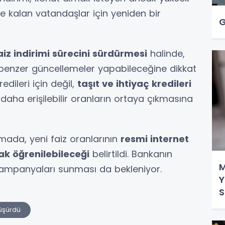
de kalan vatandaşlar için yeniden bir
G
aiz indirimi sürecini sürdürmesi
halinde,
benzer güncellemeler yapabileceğine dikkat
dileri için değil,
taşıt ve ihtiyaç kredileri
daha erişilebilir oranların ortaya çıkmasına
mada, yeni faiz oranlarının
resmi internet
ak öğrenilebileceği
belirtildi. Bankanın
M
ampanyaları sunması da bekleniyor.
Y
S
Düşürdü