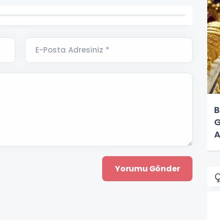
E-Posta Adresiniz *
B
G
A
Ç