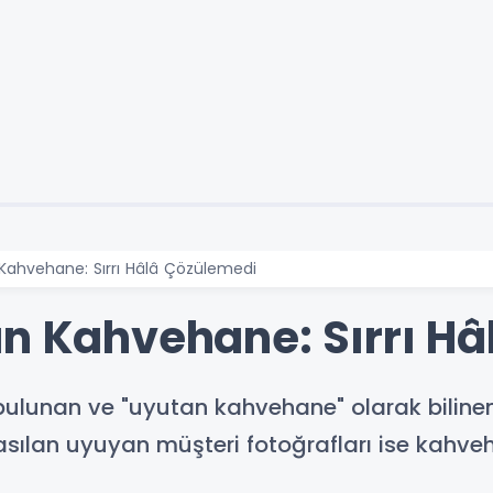
 Kahvehane: Sırrı Hâlâ Çözülemedi
an Kahvehane: Sırrı H
bulunan ve "uyutan kahvehane" olarak bilinen 
sılan uyuyan müşteri fotoğrafları ise kahve