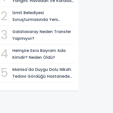
Yangını: Havadan Ve Karadan
Müdahale Sürüyor
2
İzmit Belediyesi
Soruşturmasında Yeni
Görüntüler Dosyaya Girdi
3
Galatasaray Neden Transfer
Yapmıyor?
4
Hemşire Esra Bayram Ada
Kimdir? Neden Öldü?
5
Manisa'da Duygu Dolu Nikah:
Tedavi Gördüğü Hastanede
Hayatını Birleştirdi