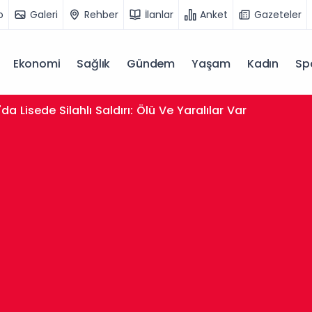
o
Galeri
Rehber
İlanlar
Anket
Gazeteler
Ekonomi
Sağlık
Gündem
Yaşam
Kadın
Sp
da Lisede Silahlı Saldırı: Ölü Ve Yaralılar Var