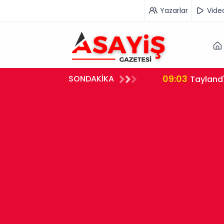
Yazarlar
Vide
09:03
SONDAKİKA
nak Bekleniyor
Tayland'