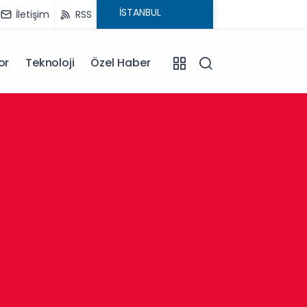
İletişim
RSS
or
Teknoloji
Özel Haber
08:59
Kocaeli'de Kontrolden Çıkan Otomobil Takla Attı! Sürücü Ters Dönen Araçtan Kendi İmkanlarıyla
Çıktı