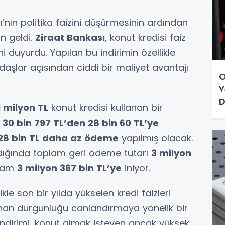
nın politika faizini düşürmesinin ardından
n geldi.
Ziraat Bankası
, konut kredisi faiz
ni duyurdu. Yapılan bu indirimin özellikle
daşlar açısından ciddi bir maliyet avantajı
O
Y
D
1 milyon TL
konut kredisi kullanan bir
t 30 bin 797 TL’den 28 bin 60 TL’ye
328 bin TL daha az ödeme
yapılmış olacak.
ndığında toplam geri ödeme tutarı
3 milyon
akam
3 milyon 367 bin TL’ye
iniyor.
kle son bir yılda yükselen kredi faizleri
nan durgunluğu canlandırmaya yönelik bir
 indirimi, konut almak isteyen ancak yüksek