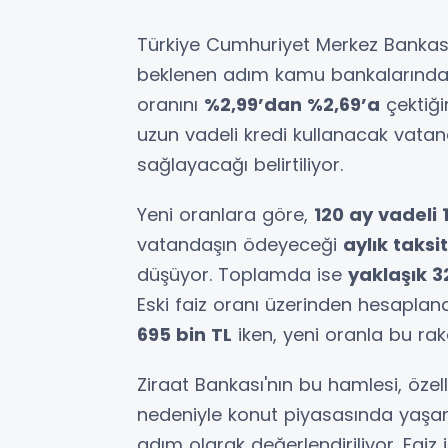
Türkiye Cumhuriyet Merkez Bankası’
beklenen adım kamu bankalarında
oranını
%2,99’dan %2,69’a
çektiği
uzun vadeli kredi kullanacak vatan
sağlayacağı belirtiliyor.
Yeni oranlara göre,
120 ay vadeli 
vatandaşın ödeyeceği
aylık taksi
düşüyor. Toplamda ise
yaklaşık 
Eski faiz oranı üzerinden hesapla
695 bin TL
iken, yeni oranla bu r
Ziraat Bankası'nın bu hamlesi, özelli
nedeniyle konut piyasasında yaşa
adım olarak değerlendiriliyor. Faiz