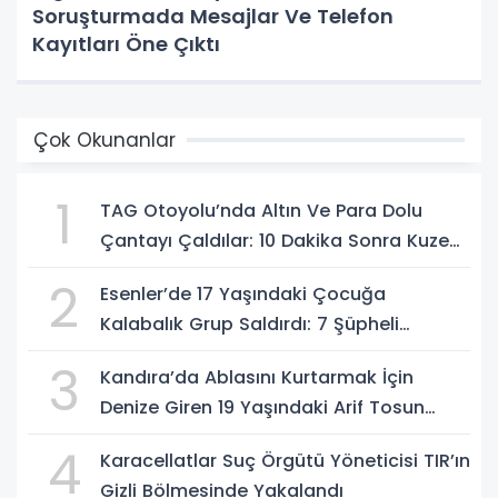
Soruşturmada Mesajlar Ve Telefon
Kayıtları Öne Çıktı
Çok Okunanlar
1
TAG Otoyolu’nda Altın Ve Para Dolu
Çantayı Çaldılar: 10 Dakika Sonra Kuzeni
Gelip Hırsızlara Karşı Uyardı
2
Esenler’de 17 Yaşındaki Çocuğa
Kalabalık Grup Saldırdı: 7 Şüpheli
Gözaltında
3
Kandıra’da Ablasını Kurtarmak İçin
Denize Giren 19 Yaşındaki Arif Tosun
Hayatını Kaybetti
4
Karacellatlar Suç Örgütü Yöneticisi TIR’ın
Gizli Bölmesinde Yakalandı