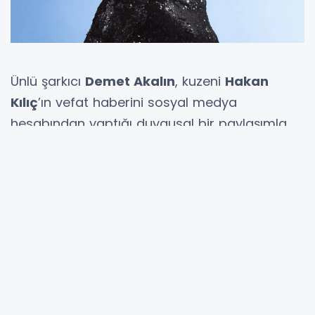
Ünlü şarkıcı
Demet Akalın
, kuzeni
Hakan
Kılıç
’ın vefat haberini sosyal medya
hesabından yaptığı duygusal bir paylaşımla
duyurdu. KOAH hastalığıyla mücadele eden
Kılıç, 22 Mayıs’ta evinde geçirdiği kriz sonrası
hastaneye kaldırılmış, ancak tüm
müdahalelere rağmen kurtarılamamıştı. Akalın,
paylaşımında “Dağ gibi Hakan abim gitti.
Teyzemin emaneti gitti” ifadeleriyle yaşadığı
acıyı dile getirdi.