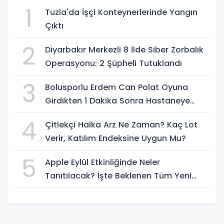
1
Tuzla'da İşçi Konteynerlerinde Yangın
Çıktı
2
Diyarbakır Merkezli 8 İlde Siber Zorbalık
Operasyonu: 2 Şüpheli Tutuklandı
3
Bolusporlu Erdem Can Polat Oyuna
Girdikten 1 Dakika Sonra Hastaneye
Kaldırıldı
4
Çitlekçi Halka Arz Ne Zaman? Kaç Lot
Verir, Katılım Endeksine Uygun Mu?
5
Apple Eylül Etkinliğinde Neler
Tanıtılacak? İşte Beklenen Tüm Yeni
Ürünler