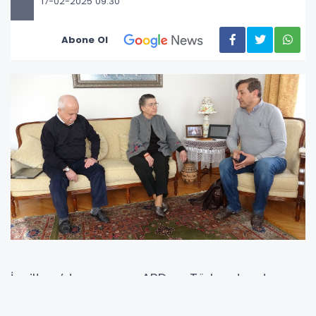
17-02-2025 09:30
Abone Ol
İngiltere’de yaşayan ABD ve Türk vatandaşı
Vanlı Cem Ağuş
, Van’ın unutulmaz isimleri için