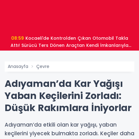
08:59
Kocaeli'de Kontrolden Çıkan Otomobil Takla
Attı! Sürücü Ters Dönen Araçtan Kendi İmkanlarıyla
Çıktı
Anasayfa
Çevre
Adıyaman’da Kar Yağışı
Yaban Keçilerini Zorladı:
Düşük Rakımlara İniyorlar
Adıyaman’da etkili olan kar yağışı, yaban
keçilerini yiyecek bulmakta zorladı. Keçiler daha