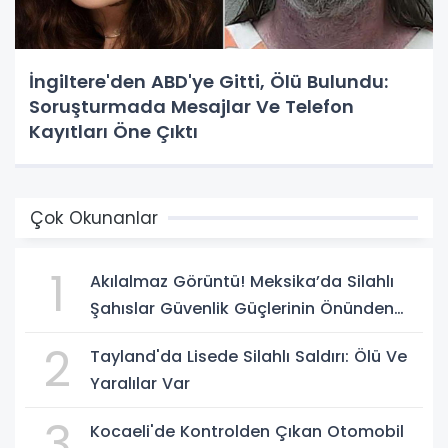
İngiltere'den ABD'ye Gitti, Ölü Bulundu:
Soruşturmada Mesajlar Ve Telefon
Kayıtları Öne Çıktı
Çok Okunanlar
1
Akılalmaz Görüntü! Meksika’da Silahlı
Şahıslar Güvenlik Güçlerinin Önünden
Rahatça Geçti
2
Tayland'da Lisede Silahlı Saldırı: Ölü Ve
Yaralılar Var
3
Kocaeli'de Kontrolden Çıkan Otomobil