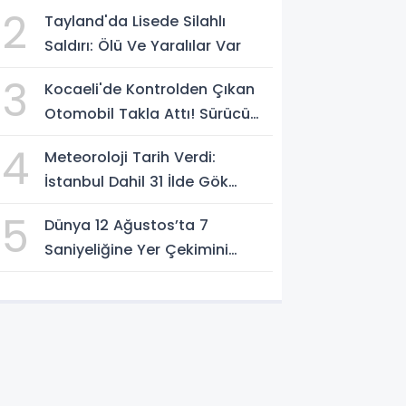
Güvenlik Güçlerinin Önünden
2
Tayland'da Lisede Silahlı
Rahatça Geçti
Saldırı: Ölü Ve Yaralılar Var
3
Kocaeli'de Kontrolden Çıkan
Otomobil Takla Attı! Sürücü
Ters Dönen Araçtan Kendi
4
Meteoroloji Tarih Verdi:
İmkanlarıyla Çıktı
İstanbul Dahil 31 İlde Gök
Gürültülü Sağanak Bekleniyor
5
Dünya 12 Ağustos’ta 7
Saniyeliğine Yer Çekimini
Kaybedecek Mi?