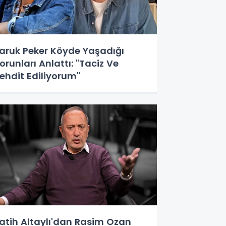
aruk Peker Köyde Yaşadığı
orunları Anlattı: "Taciz Ve
ehdit Ediliyorum"
atih Altaylı'dan Rasim Ozan