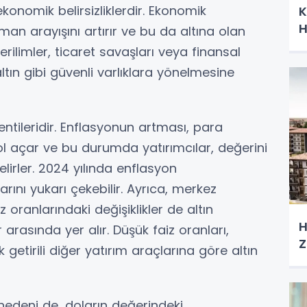
ekonomik belirsizliklerdir. Ekonomik
K
H
 liman arayışını artırır ve bu da altına olan
 gerilimler, ticaret savaşları veya finansal
 altın gibi güvenli varlıklara yönelmesine
entileridir. Enflasyonun artması, para
l açar ve bu durumda yatırımcılar, değerini
elirler. 2024 yılında enflasyon
larını yukarı çekebilir. Ayrıca, merkez
z oranlarındaki değişiklikler de altın
H
r arasında yer alır. Düşük faiz oranları,
Z
k getirili diğer yatırım araçlarına göre altın
r nedeni de, doların değerindeki