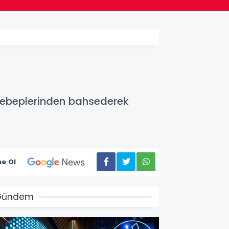
sebeplerinden bahsederek
e Ol
Gündem