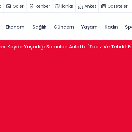
o
Galeri
Rehber
İlanlar
Anket
Gazeteler
Ekonomi
Sağlık
Gündem
Yaşam
Kadın
Sp
er Köyde Yaşadığı Sorunları Anlattı: "Taciz Ve Tehdit E