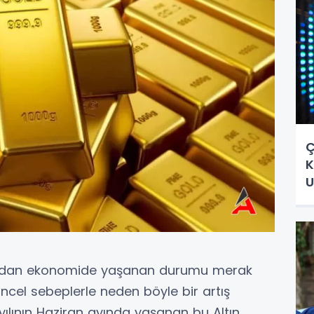
Ç
K
U
rdından ekonomide yaşanan durumu merak
cel sebeplerle neden böyle bir artış
ılının Haziran ayında yaşanan bu Altın