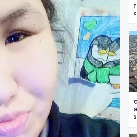
F
K
K
G
G
S