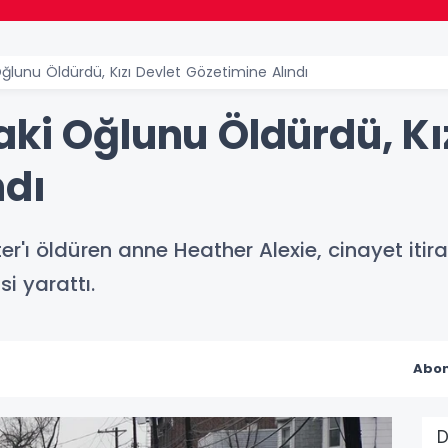
ğlunu Öldürdü, Kızı Devlet Gözetimine Alındı
ki Oğlunu Öldürdü, Kı
ndı
'ı öldüren anne Heather Alexie, cinayet itiraf
si yarattı.
Abon