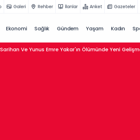
o
Galeri
Rehber
İlanlar
Anket
Gazeteler
Ekonomi
Sağlık
Gündem
Yaşam
Kadın
Sp
Sarihan Ve Yunus Emre Yakar'ın Ölümünde Yeni Gelişme