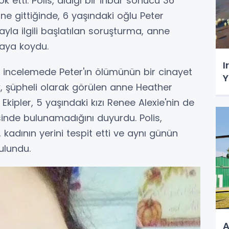
k etti. Polis, aldığı bir ihbar sonucu 36
ine gittiğinde, 6 yaşındaki oğlu Peter
ayla ilgili başlatılan soruşturma, anne
taya koydu.
I
lk incelemede Peter'ın ölümünün bir cinayet
Y
, şüpheli olarak görülen anne Heather
kipler, 5 yaşındaki kızı Renee Alexie'nin de
nde bulunamadığını duyurdu. Polis,
 kadının yerini tespit etti ve aynı günün
ulundu.
A