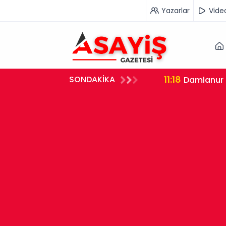
Yazarlar
Vide
11:18
SONDAKİKA
ı
Damlanur 