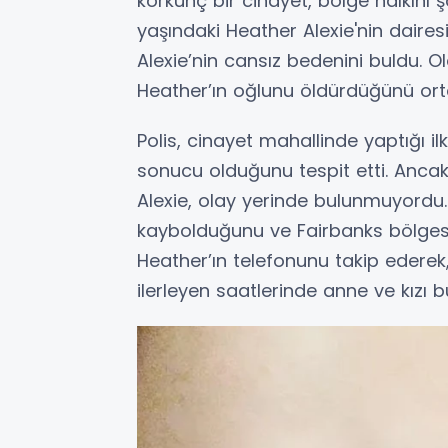
korkunç bir cinayet, bölge halkını şo
yaşındaki Heather Alexie'nin daires
Alexie’nin cansız bedenini buldu. Ol
Heather’ın oğlunu öldürdüğünü or
Polis, cinayet mahallinde yaptığı i
sonucu olduğunu tespit etti. Ancak
Alexie, olay yerinde bulunmuyordu. E
kaybolduğunu ve Fairbanks bölgesi
Heather’ın telefonunu takip ederek,
ilerleyen saatlerinde anne ve kızı b