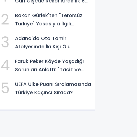
Gün Gişede Rekor Kırdı! İlk 6
Günde 1,15 Milyar Dolar Hasılat
2
Bakan Gürlek'ten "Terörsüz
Türkiye" Yasasıyla İlgili
Açıklama: Örgüt Tamamen
3
Adana'da Oto Tamir
Feshedilmeden Düzenleme
Atölyesinde İki Kişi Ölü
Yürürlüğe Girmeyecek
Bulundu! İlk Değerlendirme
4
Faruk Peker Köyde Yaşadığı
Egzoz Gazı Zehirlenmesi
Sorunları Anlattı: "Taciz Ve
Tehdit Ediliyorum"
5
UEFA Ülke Puanı Sıralamasında
Türkiye Kaçıncı Sırada?