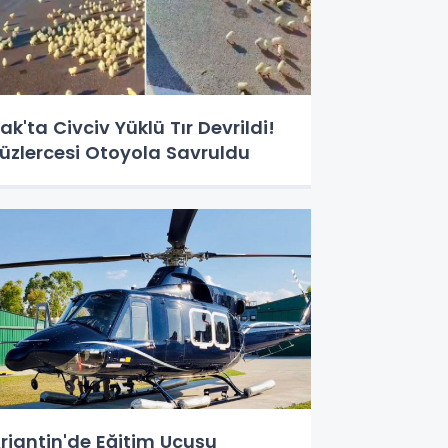
rak'ta Civciv Yüklü Tır Devrildi!
üzlercesi Otoyola Savruldu
rjantin'de Eğitim Uçuşu