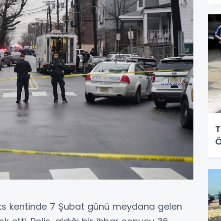
T
Ö
anks kentinde 7 Şubat günü meydana gelen