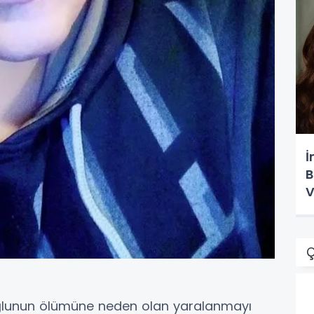
İ
B
V
Ç
 oğlunun ölümüne neden olan yaralanmayı