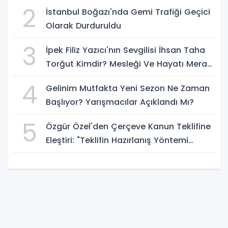
2
İstanbul Boğazı'nda Gemi Trafiği Geçici
Olarak Durduruldu
3
İpek Filiz Yazıcı'nın Sevgilisi İhsan Taha
Torğut Kimdir? Mesleği Ve Hayatı Merak
Ediliyor
4
Gelinim Mutfakta Yeni Sezon Ne Zaman
Başlıyor? Yarışmacılar Açıklandı Mı?
5
Özgür Özel'den Çerçeve Kanun Teklifine
Eleştiri: "Teklifin Hazırlanış Yöntemi
Doğru Değil"