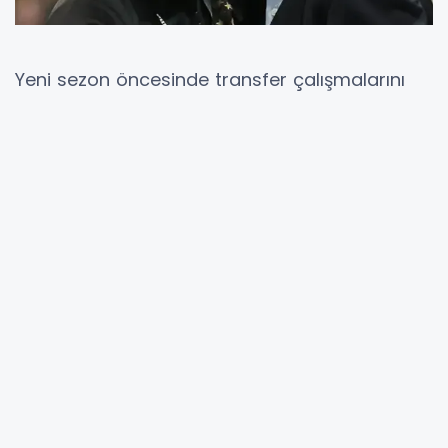
Yeni sezon öncesinde transfer çalışmalarını
sürdüren Galatasaray, kadrosunu
güçlendirmek için farklı alternatifler üzerinde
değerlendirmelerine devam ediyor. Son dört
sezonda Süper Lig şampiyonluğuna ulaşan
sarı-kırmızılı ekip, hem ligde bu başarıyı
sürdürmeyi hem de Avrupa kupalarında daha
güçlü bir kadroyla mücadele etmeyi
hedefliyor. Yönetimin, olası oyuncu ayrılıklarını
da dikkate alarak transfer planlamasını
şekillendirdiği belirtiliyor. İtalya basınında yer
alan iddialara göre Galatasaray, Barış Alper
Yılmaz'ın takımdan ayrılması ihtimaline karşı