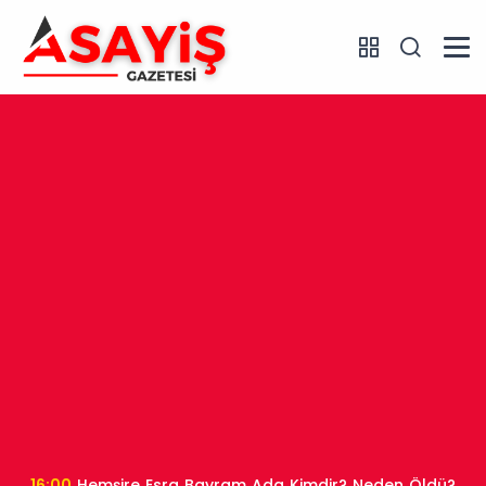
16:00
Hemşire Esra Bayram Ada Kimdir? Neden Öldü?