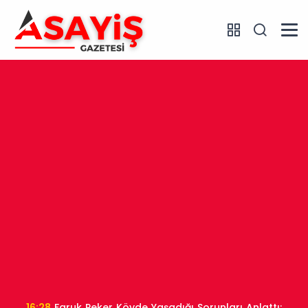
16:28
Faruk Peker Köyde Yaşadığı Sorunları Anlattı: