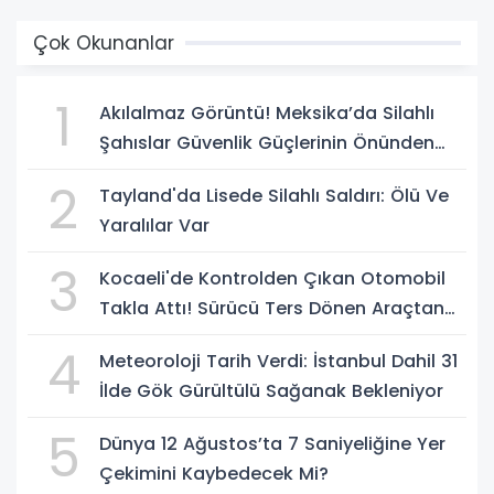
Çok Okunanlar
1
Akılalmaz Görüntü! Meksika’da Silahlı
Şahıslar Güvenlik Güçlerinin Önünden
Rahatça Geçti
2
Tayland'da Lisede Silahlı Saldırı: Ölü Ve
Yaralılar Var
3
Kocaeli'de Kontrolden Çıkan Otomobil
Takla Attı! Sürücü Ters Dönen Araçtan
Kendi İmkanlarıyla Çıktı
4
Meteoroloji Tarih Verdi: İstanbul Dahil 31
İlde Gök Gürültülü Sağanak Bekleniyor
5
Dünya 12 Ağustos’ta 7 Saniyeliğine Yer
Çekimini Kaybedecek Mi?