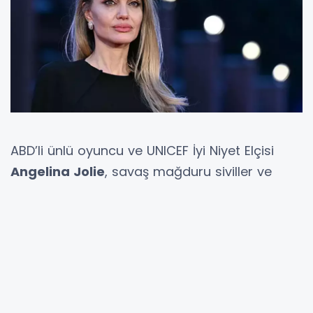
ABD’li ünlü oyuncu ve UNICEF İyi Niyet Elçisi
Angelina Jolie
, savaş mağduru siviller ve
çocuklarla bir araya gelmek üzere sürpriz bir
şekilde
Ukrayna’nın Mikolayiv kentine
ziyarette bulundu. Ancak ziyarete, Jolie’nin
şoförüyle ilgili yaşanan beklenmedik bir
gelişme damgasını vurdu.
Jolie’nin bulunduğu konvoy, Mikolayiv’e girişte