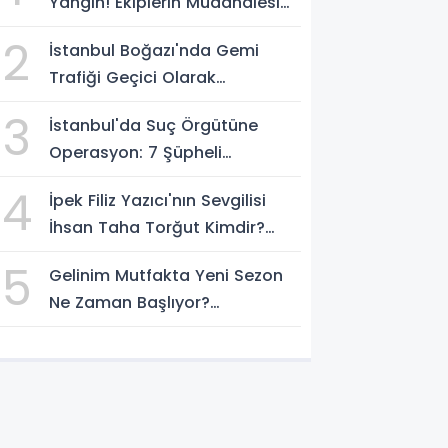
Yangın! Ekiplerin Müdahalesi
Sürüyor
2
İstanbul Boğazı'nda Gemi
Trafiği Geçici Olarak
Durduruldu
3
İstanbul'da Suç Örgütüne
Operasyon: 7 Şüpheli
Gözaltına Alındı
4
İpek Filiz Yazıcı'nın Sevgilisi
İhsan Taha Torğut Kimdir?
Mesleği Ve Hayatı Merak
5
Gelinim Mutfakta Yeni Sezon
Ediliyor
Ne Zaman Başlıyor?
Yarışmacılar Açıklandı Mı?