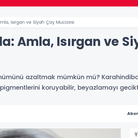
Amla, Isırgan ve Siyah Çay Mucizesi
da: Amla, Isırgan ve S
ünümünü azaltmak mümkün mü? Karahindiba,
 pigmentlerini koruyabilir, beyazlamayı geciktir
Abon