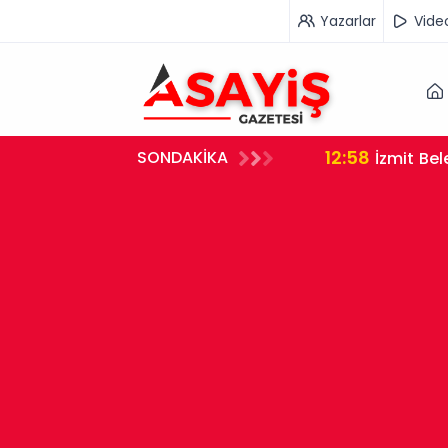
Yazarlar
Vide
12:58
SONDAKİKA
si Gözaltına Alındı
İzmit Be