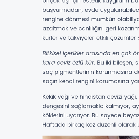
birçok kişi için estetik kaygıların 
başvurmadan, evde uygulanabilecek
rengine dönmesi mümkün olabiliyo
azaltmak ve canlılığını geri kazan
kürler ve takviyeler etkili çözümler
Bitkisel içerikler arasında en çok 
kara ceviz özlü kür.
Bu iki bileşen, 
saç pigmentlerinin korunmasına dest
saçın kendi rengini korumasına yar
Kekik yağı ve hindistan cevizi yağ
dengesini sağlamakla kalmıyor, 
köklerini uyarıyor. Bu sayede beya
Haftada birkaç kez düzenli olarak u