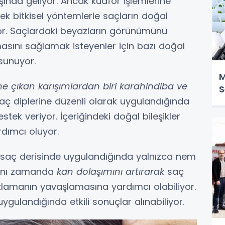
başında geliyor. Ancak kuaför işlemlerine
 bitkisel yöntemlerle saçların doğal
r. Saçlardaki beyazların görünümünü
masını sağlamak isteyenler için bazı doğal
 sunuyor.
M
öne çıkan karışımlardan biri karahindiba ve
S
saç diplerine düzenli olarak uygulandığında
ek veriyor. İçeriğindeki doğal bileşikler
dımcı oluyor.
ı, saç derisinde uygulandığında yalnızca nem
aynı zamanda
kan dolaşımını artırarak
saç
zlamanın yavaşlamasına yardımcı olabiliyor.
ygulandığında etkili sonuçlar alınabiliyor.