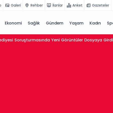
o
Galeri
Rehber
İlanlar
Anket
Gazeteler
Ekonomi
Sağlık
Gündem
Yaşam
Kadın
Sp
lediyesi Soruşturmasında Yeni Görüntüler Dosyaya Gird