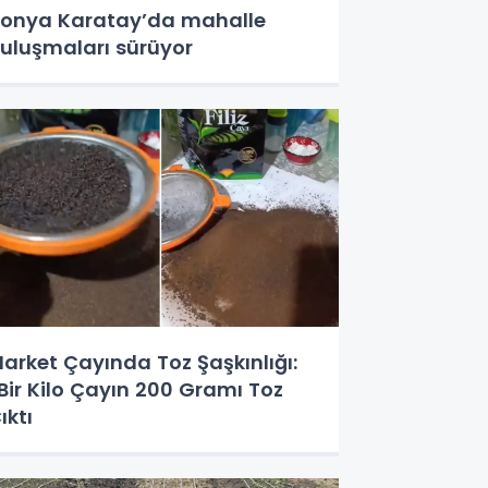
onya Karatay’da mahalle
uluşmaları sürüyor
arket Çayında Toz Şaşkınlığı:
Bir Kilo Çayın 200 Gramı Toz
ıktı