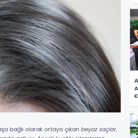
A
A
K
şa bağlı olarak ortaya çıkan
beyaz saçlar
,