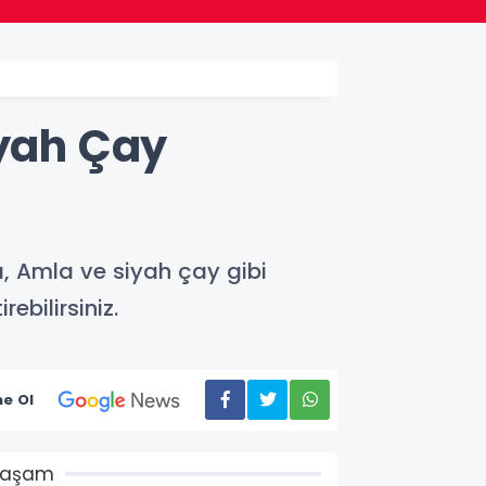
iyah Çay
 Amla ve siyah çay gibi
ebilirsiniz.
e Ol
Yaşam