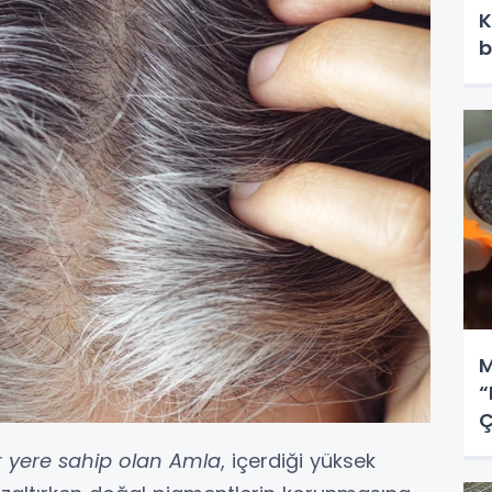
K
b
M
“
Ç
r yere sahip olan Amla
, içerdiği yüksek