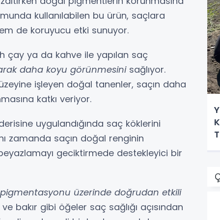
azaltırken doğal pigmentlerin korunmasına
munda kullanılabilen bu ürün, saçlara
em de koruyucu etki sunuyor.
h çay ya da kahve ile yapılan saç
olarak daha koyu görünmesini
sağlıyor.
 yüzeyine işleyen doğal tanenler, saçın daha
masına katkı veriyor.
Y
K
derisine uygulandığında saç köklerini
T
Aynı zamanda saçın doğal renginin
eyazlamayı geciktirmede destekleyici bir
Ç
aç pigmentasyonu üzerinde doğrudan etkili
r ve bakır gibi öğeler saç sağlığı açısından