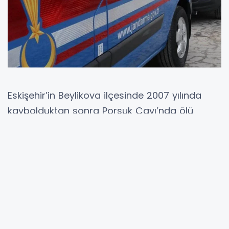
Eskişehir’in Beylikova ilçesinde 2007 yılında
kaybolduktan sonra Porsuk Çayı’nda ölü
bulunan 29 yaşındaki Sultan Aydın cinayetinde
yeni gelişme yaşandı. O dönem kayıp
başvurusu üzerine başlatılan aramalarda
herhangi bir sonuca ulaşılamamış, aynı yıl
Yeniyurt Mahallesi mevkiinde bulunan Porsuk
Çayı’nda Sultan Aydın’ın cansız bedeni
bulunmuştu. Yapılan otopside boynunun