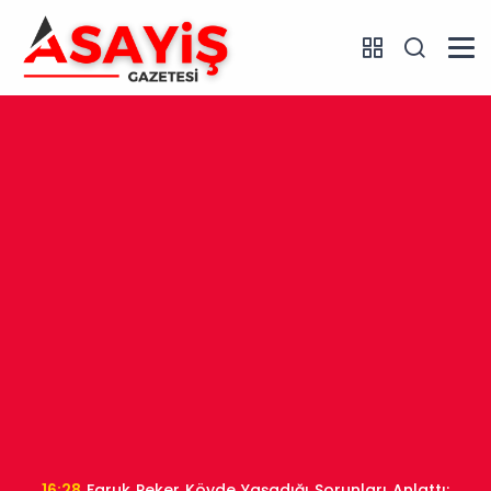
16:28
Faruk Peker Köyde Yaşadığı Sorunları Anlattı: