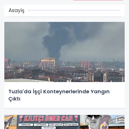
Asayiş
Tuzla'da İşçi Konteynerlerinde Yangın
Çıktı