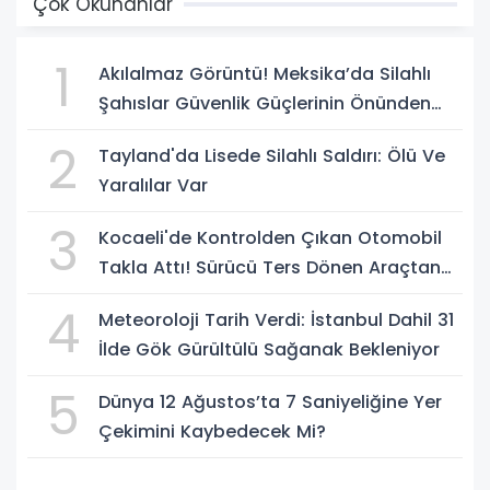
Çok Okunanlar
1
Akılalmaz Görüntü! Meksika’da Silahlı
Şahıslar Güvenlik Güçlerinin Önünden
Rahatça Geçti
2
Tayland'da Lisede Silahlı Saldırı: Ölü Ve
Yaralılar Var
3
Kocaeli'de Kontrolden Çıkan Otomobil
Takla Attı! Sürücü Ters Dönen Araçtan
Kendi İmkanlarıyla Çıktı
4
Meteoroloji Tarih Verdi: İstanbul Dahil 31
İlde Gök Gürültülü Sağanak Bekleniyor
5
Dünya 12 Ağustos’ta 7 Saniyeliğine Yer
Çekimini Kaybedecek Mi?