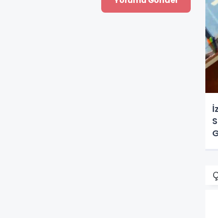
İ
S
G
Ç