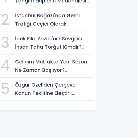
Yangın! Ekiplerin Müdahalesi
Sürüyor
2
İstanbul Boğazı'nda Gemi
Trafiği Geçici Olarak
Durduruldu
3
İpek Filiz Yazıcı'nın Sevgilisi
İhsan Taha Torğut Kimdir?
Mesleği Ve Hayatı Merak
4
Gelinim Mutfakta Yeni Sezon
Ediliyor
Ne Zaman Başlıyor?
Yarışmacılar Açıklandı Mı?
5
Özgür Özel'den Çerçeve
Kanun Teklifine Eleştiri:
"Teklifin Hazırlanış Yöntemi
Doğru Değil"