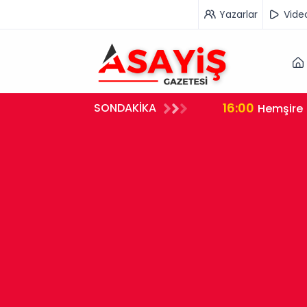
Yazarlar
Vide
16:00
SONDAKİKA
rleştirdi
Hemşire 