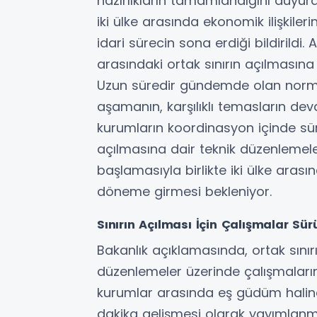
hazırlıkların tamamlandığını duyur
iki ülke arasında ekonomik ilişkiler
idari sürecin sona erdiği bildirildi
arasındaki ortak sınırın açılmasına
Uzun süredir gündemde olan norm
aşamanın, karşılıklı temasların devam
kurumların koordinasyon içinde sürec
açılmasına dair teknik düzenlemeler
başlamasıyla birlikte iki ülke arası
döneme girmesi bekleniyor.
Sınırın Açılması İçin Çalışmalar Sür
Bakanlık açıklamasında, ortak sınırı
düzenlemeler üzerinde çalışmaların d
kurumlar arasında eş güdüm halind
dakika gelişmesi olarak yayımlanmışt