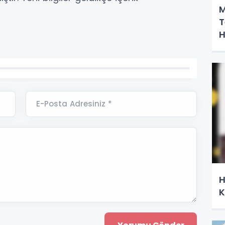
M
T
H
E-Posta Adresiniz *
H
K