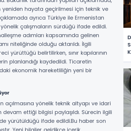
du. Bakanlık tarafından yapılan açıklamada,
in yeniden hayata geçirilmesi için teknik ve
. Açıklamada ayrıca Türkiye ile Ermenistan
 yönelik çalışmaların sürdüğü ifade edildi.
alleşme adımları kapsamında gelinen
D
ı niteliğinde olduğu aktarıldı. İlgili
S
K
i yürüttüğü belirtilirken, sınır kapılarının
in planlandığı kaydedildi. Ticaretin
ndaki ekonomik hareketliliğin yeni bir
üyor
n açılmasına yönelik teknik altyapı ve idari
evam ettiği bilgisi paylaşıldı. Sürecin ilgili
e yürütüldüğü ifade edildi.Bu haber son
ır. Yeni bilgiler geldikçe içerik