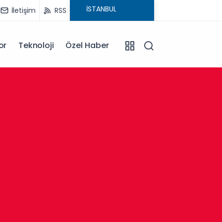
İletişim
RSS
or
Teknoloji
Özel Haber
13:30
Afyonk