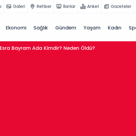
o
Galeri
Rehber
İlanlar
Anket
Gazeteler
Ekonomi
Sağlık
Gündem
Yaşam
Kadın
Sp
Esra Bayram Ada Kimdir? Neden Öldü?