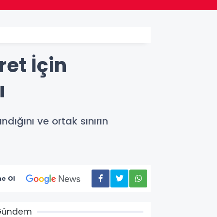
ret İçin
ı
ndığını ve ortak sınırın
e Ol
Gündem