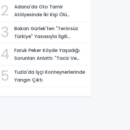
Günde 1,15 Milyar Dolar Hasılat
2
Adana'da Oto Tamir
Atölyesinde İki Kişi Ölü
Bulundu! İlk Değerlendirme
3
Bakan Gürlek'ten "Terörsüz
Egzoz Gazı Zehirlenmesi
Türkiye" Yasasıyla İlgili
Açıklama: Örgüt Tamamen
4
Faruk Peker Köyde Yaşadığı
Feshedilmeden Düzenleme
Sorunları Anlattı: "Taciz Ve
Yürürlüğe Girmeyecek
Tehdit Ediliyorum"
5
Tuzla'da İşçi Konteynerlerinde
Yangın Çıktı