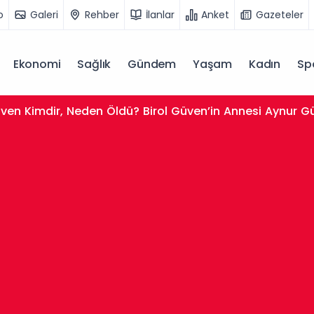
o
Galeri
Rehber
İlanlar
Anket
Gazeteler
Ekonomi
Sağlık
Gündem
Yaşam
Kadın
Sp
ven Kimdir, Neden Öldü? Birol Güven’in Annesi Aynur G