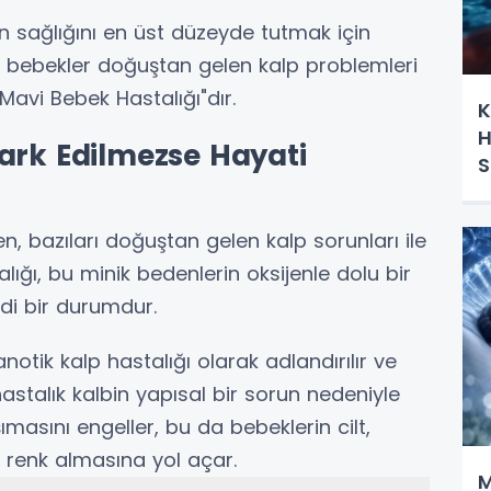
 sağlığını en üst düzeyde tutmak için
ı bebekler doğuştan gelen kalp problemleri
 "Mavi Bebek Hastalığı"dır.
K
H
ark Edilmezse Hayati
S
O
n, bazıları doğuştan gelen kalp sorunları ile
ığı, bu minik bedenlerin oksijenle dolu bir
di bir durumdur.
anotik kalp hastalığı olarak adlandırılır ve
stalık kalbin yapısal bir sorun nedeniyle
ımasını engeller, bu da bebeklerin cilt,
r renk almasına yol açar.
M