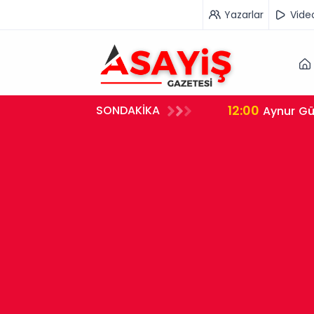
Yazarlar
Vide
12:00
SONDAKİKA
tek
Aynur Gü