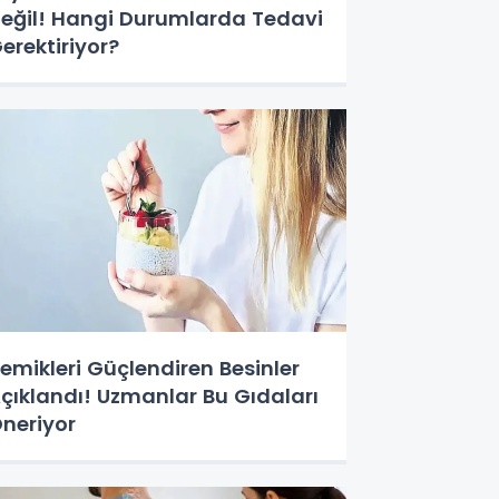
eğil! Hangi Durumlarda Tedavi
erektiriyor?
emikleri Güçlendiren Besinler
çıklandı! Uzmanlar Bu Gıdaları
neriyor