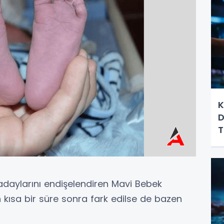
K
D
T
aylarını endişelendiren Mavi Bebek
 kısa bir süre sonra fark edilse de bazen