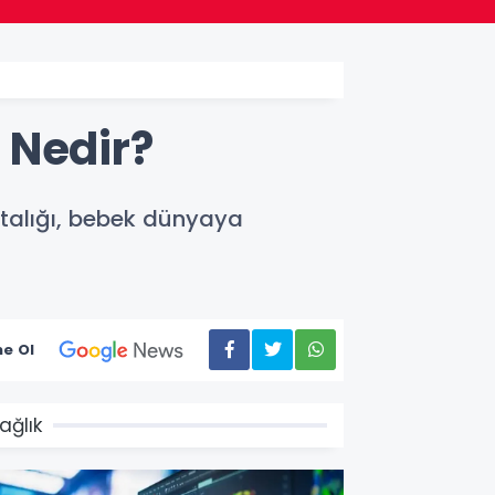
 Nedir?
talığı, bebek dünyaya
e Ol
ağlık