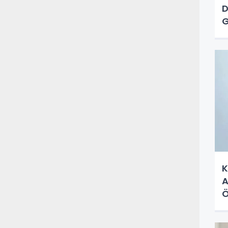
D
G
K
A
Ö