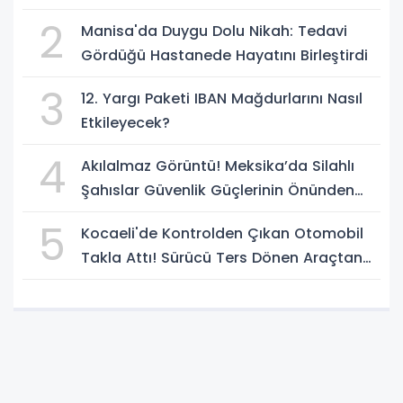
2
Manisa'da Duygu Dolu Nikah: Tedavi
Gördüğü Hastanede Hayatını Birleştirdi
3
12. Yargı Paketi IBAN Mağdurlarını Nasıl
Etkileyecek?
4
Akılalmaz Görüntü! Meksika’da Silahlı
Şahıslar Güvenlik Güçlerinin Önünden
Rahatça Geçti
5
Kocaeli'de Kontrolden Çıkan Otomobil
Takla Attı! Sürücü Ters Dönen Araçtan
Kendi İmkanlarıyla Çıktı