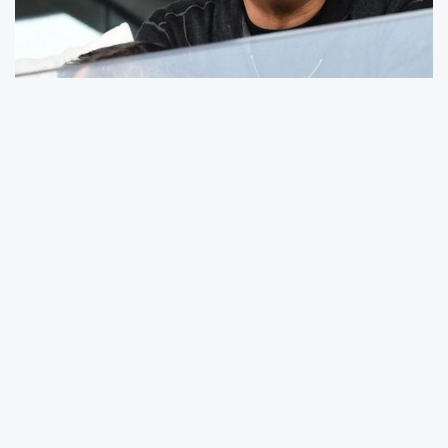
İngiltere Championship play-off yarı finalinde
nefes kesen mücadelede Southampton,
Middlesbrough’yu uzatma dakikalarında 2-1
mağlup ederek finale yükseldi. İlk maçın 0-0
sona ermesinin ardından St. Mary’s Stadı’nda
oynanan rövanş karşılaşması büyük heyecana
sahne oldu. Erken gelen golle geriye düşen
Southampton, son dakikalarda bulduğu
gollerle turu geçmeyi başardı. Bu sonuçla
Acun Ilıcalı’nın sahibi olduğu Hull City’nin
finaldeki rakibi belli oldu.