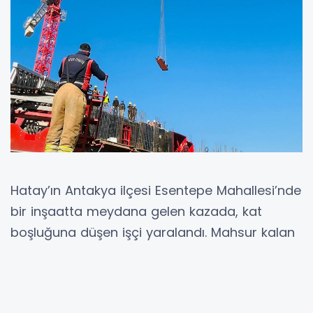
Hatay’ın Antakya ilçesi Esentepe Mahallesi’nde
bir inşaatta meydana gelen kazada, kat
boşluğuna düşen işçi yaralandı. Mahsur kalan
işçi, olay yerine gelen itfaiye ekiplerinin
müdahalesiyle vinç kullanılarak kurtarıldı.
İhbar üzerine olay yerine sevk edilen itfaiye