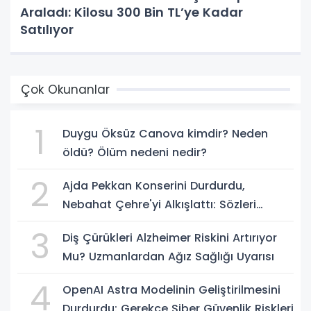
Araladı: Kilosu 300 Bin TL’ye Kadar
Satılıyor
Çok Okunanlar
1
Duygu Öksüz Canova kimdir? Neden
öldü? Ölüm nedeni nedir?
2
Ajda Pekkan Konserini Durdurdu,
Nebahat Çehre'yi Alkışlattı: Sözleri
Geceye Damga Vurdu
3
Diş Çürükleri Alzheimer Riskini Artırıyor
Mu? Uzmanlardan Ağız Sağlığı Uyarısı
4
OpenAI Astra Modelinin Geliştirilmesini
Durdurdu: Gerekçe Siber Güvenlik Riskleri