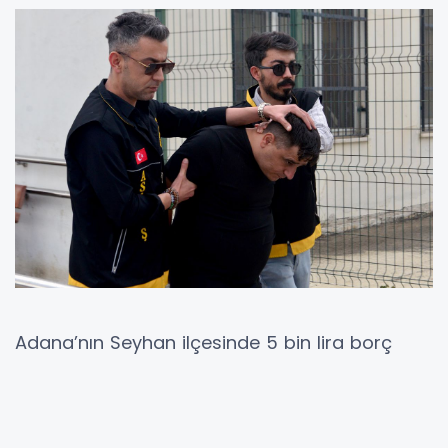
Adana’nın Seyhan ilçesinde 5 bin lira borç
nedeniyle çıkan tartışma ölümle sonuçlandı. 13
Mayıs saat 22.30 sıralarında Onur Mahallesi
Turhan Cemal Beriker Bulvarı’nda meydana